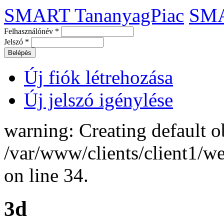
SMART TananyagPiac
SM
Felhasználónév
*
Jelszó
*
Új fiók létrehozása
Új jelszó igénylése
warning: Creating default o
/var/www/clients/client1/
on line 34.
3d