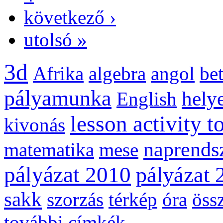
következő ›
utolsó »
3d
Afrika
algebra
angol
be
pályamunka
helye
English
lesson activity t
kivonás
naprends
matematika
mese
pályázat 2010
pályázat 
sakk
szorzás
térkép
óra
öss
további címkék