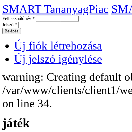
SMART TananyagPiac
SM
Felhasználónév
*
Jelszó
*
Új fiók létrehozása
Új jelszó igénylése
warning: Creating default o
/var/www/clients/client1/
on line 34.
játék