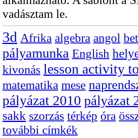
vadásztam le.
3d
Afrika
algebra
angol
be
pályamunka
helye
English
lesson activity t
kivonás
naprends
matematika
mese
pályázat 2010
pályázat 
sakk
szorzás
térkép
óra
öss
további címkék