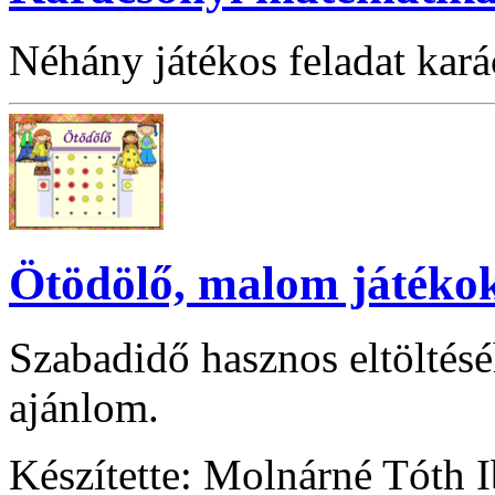
Néhány játékos feladat kar
Ötödölő, malom játéko
Szabadidő hasznos eltöltésé
ajánlom.
Készítette: Molnárné Tóth 