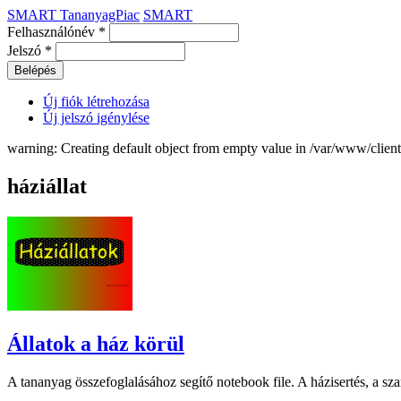
SMART TananyagPiac
SMART
Felhasználónév
*
Jelszó
*
Új fiók létrehozása
Új jelszó igénylése
warning: Creating default object from empty value in /var/www/clie
háziállat
Állatok a ház körül
A tananyag összefoglalásához segítő notebook file. A házisertés, a sza