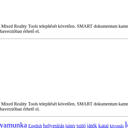
 Mixed Reality Tools telepítését követően. SMART dokumentum kamer
baverzióban érhető el.
 Mixed Reality Tools telepítését követően. SMART dokumentum kamer
baverzióban érhető el.
l
lyamunka
helyesírás
játék
katai
English
háttér
hüllő
kivonás