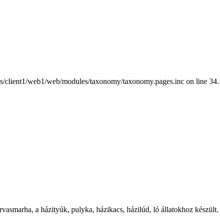
nts/client1/web1/web/modules/taxonomy/taxonomy.pages.inc on line 34.
rvasmarha, a házityúk, pulyka, házikacs, házilúd, ló állatokhoz készült.