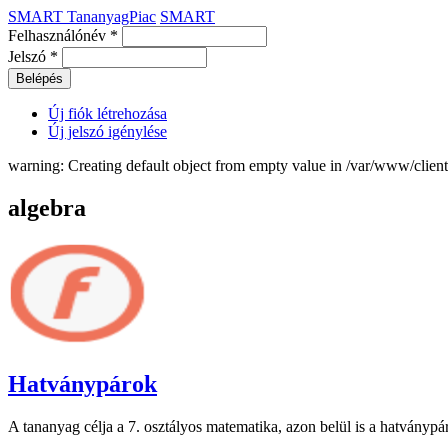
SMART TananyagPiac
SMART
Felhasználónév
*
Jelszó
*
Új fiók létrehozása
Új jelszó igénylése
warning: Creating default object from empty value in /var/www/clie
algebra
Hatványpárok
A tananyag célja a 7. osztályos matematika, azon belül is a hatványpá