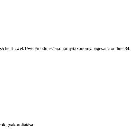
nts/client1/web1/web/modules/taxonomy/taxonomy.pages.inc on line 34.
rok gyakoroltatása.