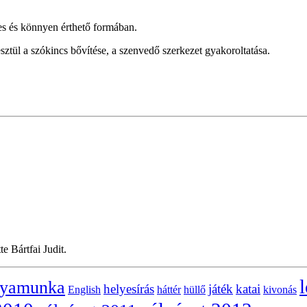
kes és könnyen érthető formában.
ztül a szókincs bővítése, a szenvedő szerkezet gyakoroltatása.
e Bártfai Judit.
l
lyamunka
helyesírás
játék
katai
English
háttér
hüllő
kivonás