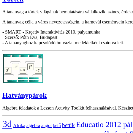
A tananyag a törtek világának bemutatására vállalkozik, színes, érde
A tananyag célja a város nevezetességein, a karnevál eseményein keres
- SMART - Kreatív Interaktivitás 2010. pályamunka
- Szerző: Póth Éva, Budapest
- A tananyaghoz kapcsolódó óravázlat mellékletként csatolva lett.
Hatványpárok
Algebra feladatok a Lesson Activity Toolkit felhasználásával. Készített
3d
Educatio 2012 pá
betűk
Afrika
algebra
angol
betű