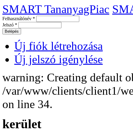
SMART TananyagPiac
SM
Felhasználónév
*
Jelszó
*
Új fiók létrehozása
Új jelszó igénylése
warning: Creating default o
/var/www/clients/client1/
on line 34.
kerület