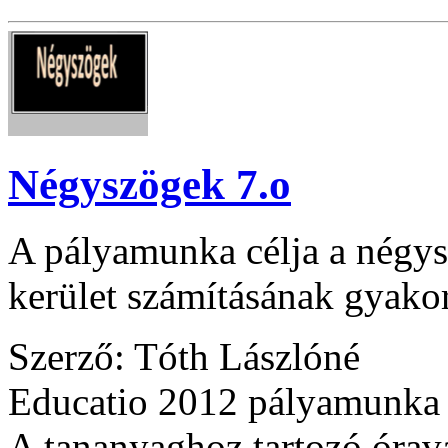
Négyszögek 7.o
A pályamunka célja a négysz
kerület számításának gyakor
Szerző: Tóth Lászlóné
Educatio 2012 pályamunka
A tananyaghoz tartozó óraváz