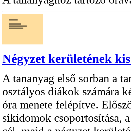
Négyzet kerületének ki
A tananyag első sorban a ta
osztályos diákok számára k
óra menete felépítve. Elősz
síkidomok csoportosítása, a
cél, majd a négyzet kerületé