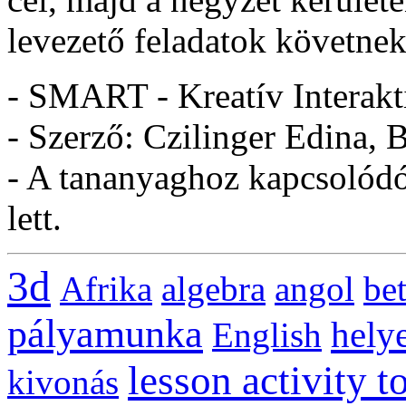
levezető feladatok követnek
- SMART - Kreatív Interakt
- Szerző: Czilinger Edina, 
- A tananyaghoz kapcsolódó 
lett.
3d
Afrika
algebra
angol
be
pályamunka
helye
English
lesson activity t
kivonás