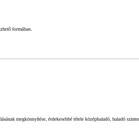
vezhető formában.
nulásának megkönnyítése, érdekesebbé tétele középhaladó, haladó szinten