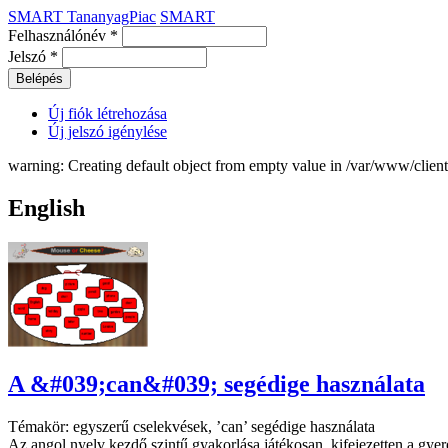
SMART TananyagPiac
SMART
Felhasználónév
*
Jelszó
*
Új fiók létrehozása
Új jelszó igénylése
warning: Creating default object from empty value in /var/www/clie
English
A &#039;can&#039; segédige használata
Témakör: egyszerű cselekvések, ’can’ segédige használata
Az angol nyelv kezdő szintű gyakorlása játékosan, kifejezetten a gye