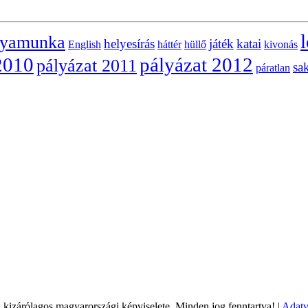
l
lyamunka
helyesírás
játék
katai
English
háttér
hüllő
kivonás
2010
pályázat 2012
pályázat 2011
sa
páratlan
árólagos magyarországi képviselete. Minden jog fenntartva! |
Adatv