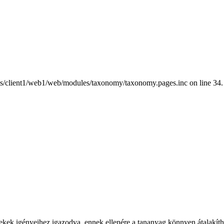
nts/client1/web1/web/modules/taxonomy/taxonomy.pages.inc on line 34.
rekek igényeihez igazodva, ennek ellenére a tananyag könnyen átalakítha