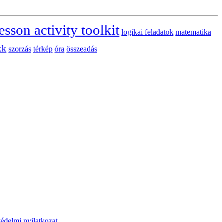
esson activity toolkit
logikai feladatok
matematika
kk
szorzás
térkép
óra
összeadás
édelmi nyilatkozat