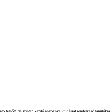
tó felnőtt, de szintén kezdő angol nyelvtudással rendelkező tanulókra