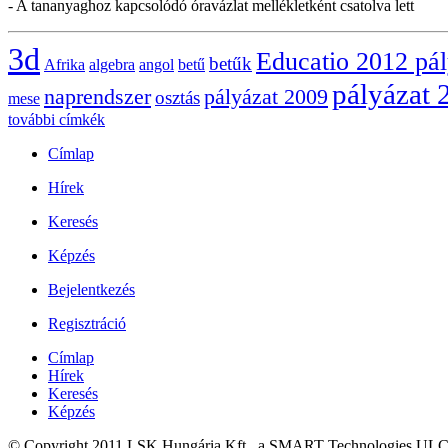
- A tananyaghoz kapcsolódó óravázlat mellékletként csatolva lett
3d
Educatio 2012 pá
betűk
Afrika
algebra
angol
betű
pályázat 
naprendszer
pályázat 2009
osztás
mese
további címkék
Címlap
Hírek
Keresés
Képzés
Bejelentkezés
Regisztráció
Címlap
Hírek
Keresés
Képzés
© Copyright 2011 LSK Hungária Kft., a SMART Technologies ULC.kiz