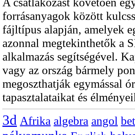
A csatlakozást követően egys
forrásanyagok között kulcss
fájltípus alapján, amelyek e
azonnal megtekinthetők a
alkalmazás segítségével. Ka
vagy az ország bármely pont
megoszthatják egymással óra
tapasztalataikat és élményei
3d
Afrika
algebra
angol
be