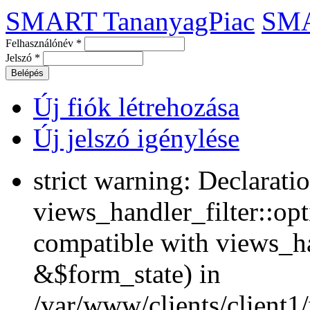
SMART TananyagPiac
SM
Felhasználónév
*
Jelszó
*
Új fiók létrehozása
Új jelszó igénylése
strict warning: Declarati
views_handler_filter::opt
compatible with views_ha
&$form_state) in
/var/www/clients/client1