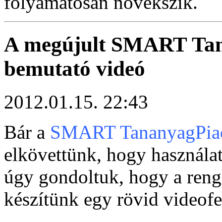
folyamatosan növekszik.
A megújult SMART Tan
bemutató videó
2012.01.15. 22:43
Bár a
SMART TananyagPia
elkövettünk, hogy használa
úgy gondoltuk, hogy a reng
készítünk egy rövid videofel