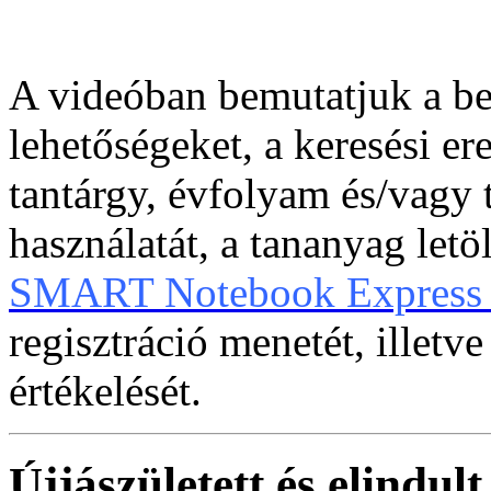
A videóban bemutatjuk a be
lehetőségeket, a keresési e
tantárgy, évfolyam és/vagy 
használatát, a tananyag letö
SMART Notebook Express 
regisztráció menetét, illet
értékelését.
Újjászületett és elind