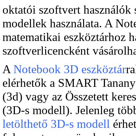
oktatói szoftvert használók
modellek használata. A Not
matematikai eszköztárhoz h
szoftverlicencként vásárolh
A
Notebook 3D eszköztár
r
elérhetők a SMART Tananya
(3d) vagy az Összetett ker
(3D-s modell). Jelenleg töb
letölthető 3D-s modell
érhet