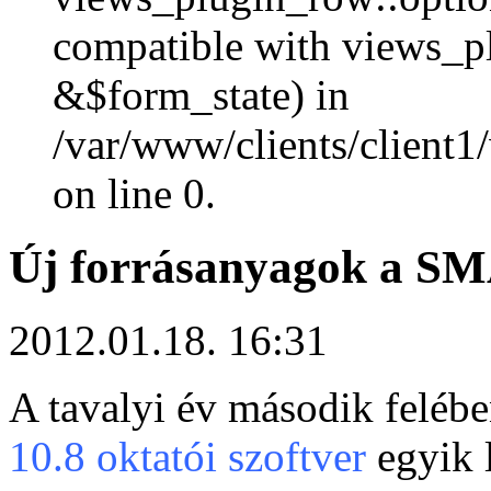
compatible with views_p
&$form_state) in
/var/www/clients/client1
on line 0.
Új forrásanyagok a S
2012.01.18. 16:31
A tavalyi év második feléb
10.8 oktatói szoftver
egyik 