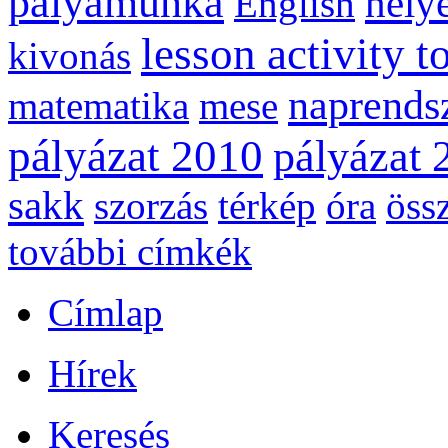
pályamunka
helye
English
lesson activity t
kivonás
naprends
matematika
mese
pályázat 2010
pályázat 
sakk
szorzás
térkép
óra
öss
további címkék
Címlap
Hírek
Keresés