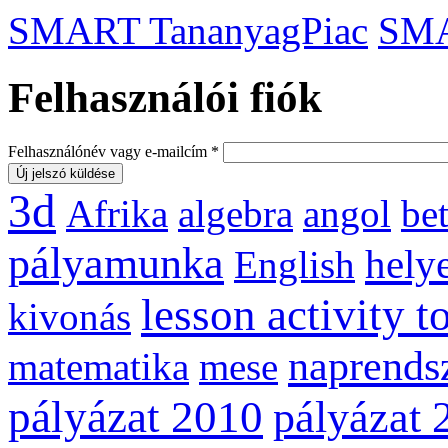
SMART TananyagPiac
SM
Felhasználói fiók
Felhasználónév vagy e-mailcím
*
3d
Afrika
algebra
angol
be
pályamunka
helye
English
lesson activity t
kivonás
naprends
matematika
mese
pályázat 2010
pályázat 