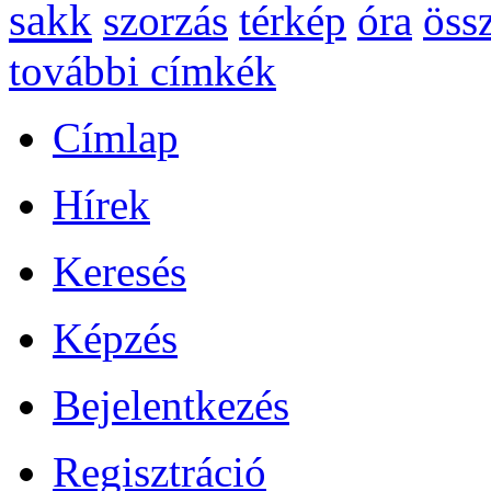
sakk
szorzás
térkép
óra
öss
további címkék
Címlap
Hírek
Keresés
Képzés
Bejelentkezés
Regisztráció