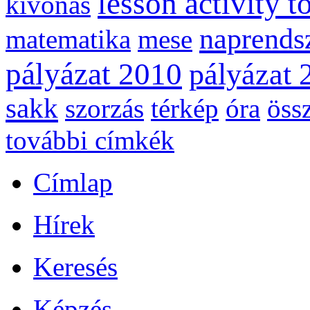
lesson activity t
kivonás
naprends
matematika
mese
pályázat 2010
pályázat 
sakk
szorzás
térkép
óra
öss
további címkék
Címlap
Hírek
Keresés
Képzés