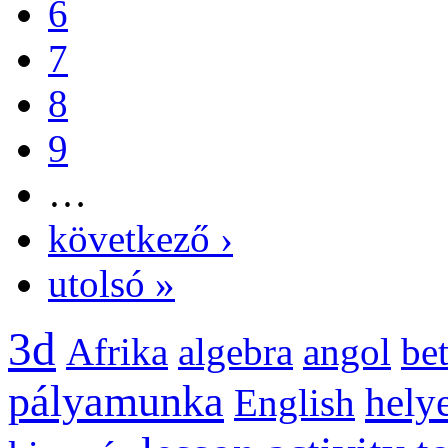
6
7
8
9
…
következő ›
utolsó »
3d
Afrika
algebra
angol
be
pályamunka
helye
English