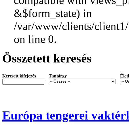
compatible with views_p
&$form_state) in
/var/www/clients/client1
on line 0.
Összetett keresés
Keresett kifejezés
Tantárgy
Élet
Európa tengerei vaktér