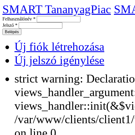
SMART TananyagPiac
SM
Felhasználónév
*
Jelszó
*
Új fiók létrehozása
Új jelszó igénylése
strict warning: Declarati
views_handler_argument::
views_handler::init(&$vi
/var/www/clients/client1
on line 0.