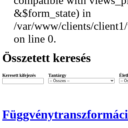
compatible with views_p
&$form_state) in
/var/www/clients/client1
on line 0.
Összetett keresés
Keresett kifejezés
Tantárgy
Élet
Függvénytranszformác