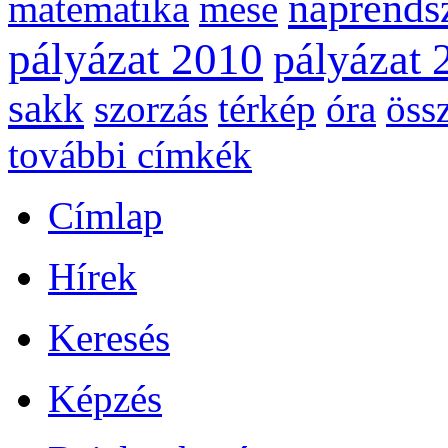
naprends
matematika
mese
pályázat 2010
pályázat 
sakk
szorzás
térkép
óra
öss
további címkék
Címlap
Hírek
Keresés
Képzés