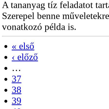
A tananyag tíz feladatot ta
Szerepel benne műveletekre
vonatkozó példa is.
« első
‹ előző
…
37
38
39