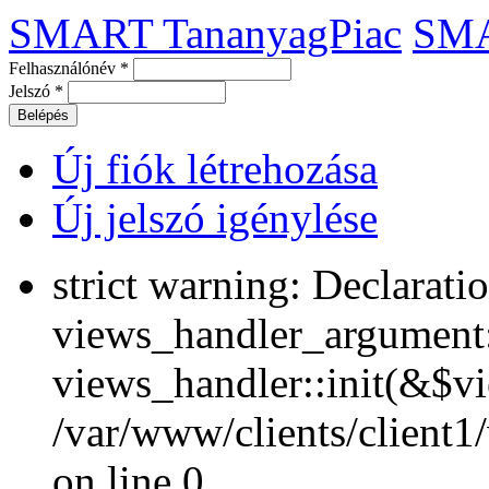
SMART TananyagPiac
SM
Felhasználónév
*
Jelszó
*
Új fiók létrehozása
Új jelszó igénylése
strict warning: Declarati
views_handler_argument::
views_handler::init(&$vi
/var/www/clients/client1
on line 0.