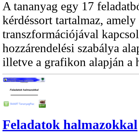
A tananyag egy 17 feladat
kérdéssort tartalmaz, amel
transzformációjával kapcso
hozzárendelési szabálya alap
illetve a grafikon alapján a
Feladatok halmazokkal