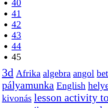
40
41
42
43
44
45
3d
Afrika
algebra
angol
be
pályamunka
helye
English
lesson activity t
kivonás