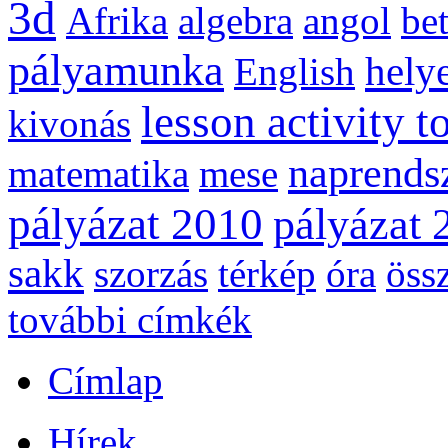
3d
Afrika
algebra
angol
be
pályamunka
helye
English
lesson activity t
kivonás
naprends
matematika
mese
pályázat 2010
pályázat 
sakk
szorzás
térkép
óra
öss
további címkék
Címlap
Hírek