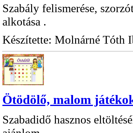
Szabály felismerése, szorzó
alkotása .
Készítette: Molnárné Tóth 
Ötödölő, malom játéko
Szabadidő hasznos eltöltésé
ajánlom.