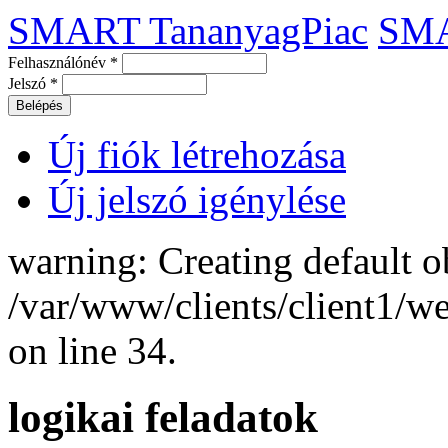
SMART TananyagPiac
SM
Felhasználónév
*
Jelszó
*
Új fiók létrehozása
Új jelszó igénylése
warning: Creating default o
/var/www/clients/client1/
on line 34.
logikai feladatok