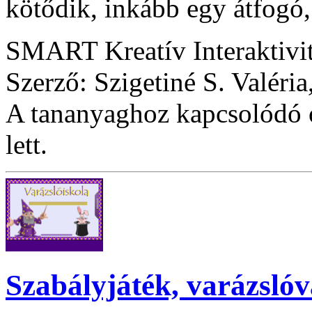
kötődik, inkább egy átfogó,
SMART Kreatív Interaktivi
Szerző: Szigetiné S. Valéria
A tananyaghoz kapcsolódó ó
lett.
Szabályjáték, varázslóv