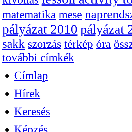
naprends
matematika
mese
pályázat 2010
pályázat 
sakk
szorzás
térkép
óra
öss
további címkék
Címlap
Hírek
Keresés
Képzés