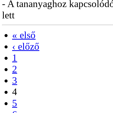
- A tananyaghoz kapcsolódó 
lett
« első
‹ előző
1
2
3
4
5