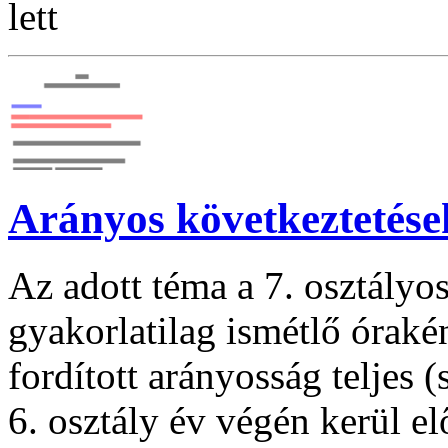
lett
Arányos következtetése
Az adott téma a 7. osztályo
gyakorlatilag ismétlő órakén
fordított arányosság teljes 
6. osztály év végén kerül el