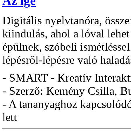
Az ige
Digitális nyelvtanóra, össze
kiindulás, ahol a lóval lehe
épülnek, szóbeli ismétléssel
lépésről-lépésre való haladá
- SMART - Kreatív Interakt
- Szerző: Kemény Csilla, B
- A tananyaghoz kapcsolódó 
lett