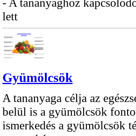
- A tananyaghoz kapcsolódó 
lett
Gyümölcsök
A tananyaga célja az egészs
belül is a gyümölcsök font
ismerkedés a gyümölcsök t