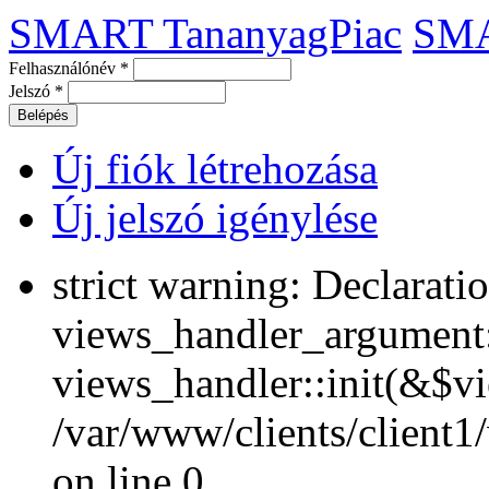
SMART TananyagPiac
SM
Felhasználónév
*
Jelszó
*
Új fiók létrehozása
Új jelszó igénylése
strict warning: Declarati
views_handler_argument::
views_handler::init(&$vi
/var/www/clients/client1
on line 0.