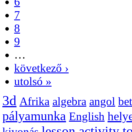
6
7
8
9
…
következő ›
utolsó »
3d
Afrika
algebra
angol
be
pályamunka
helye
English
lesson activity t
kivonás