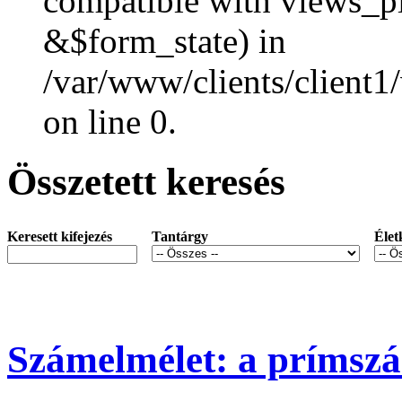
compatible with views_p
&$form_state) in
/var/www/clients/client1
on line 0.
Összetett keresés
Keresett kifejezés
Tantárgy
Élet
Számelmélet: a prímsz