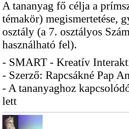
A tananyag fő célja a prí
témakör) megismertetése, gy
osztály (a 7. osztályos Szá
használható fel).
- SMART - Kreatív Interakt
- Szerző: Rapcsákné Pap An
- A tananyaghoz kapcsolódó 
lett