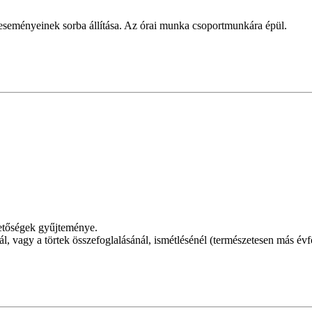
p eseményeinek sorba állítása. Az órai munka csoportmunkára épül.
etőségek gyűjteménye.
 vagy a törtek összefoglalásánál, ismétlésénél (természetesen más évf