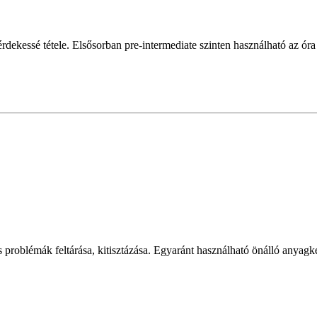
, érdekessé tétele. Elsősorban pre-intermediate szinten használható az óra
problémák feltárása, kitisztázása. Egyaránt használható önálló anyagként,