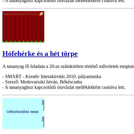
- A tananyaghoz kapcsolódó óravázlat mellékletként csatolva lett.
Hófehérke és a hét törpe
A tananyag fő feladata a 20-as számkörben történő műveletek megisme
- SMART - Kreatív Interaktivitás 2010. pályamunka
- Szerző: Medovarszki István, Békéscsaba
- A tananyaghoz kapcsolódó óravázlat mellékletként csatolva lett.