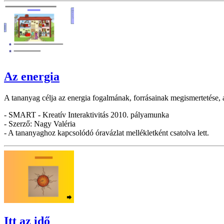
Az energia
A tananyag célja az energia fogalmának, forrásainak megismertetése, a
- SMART - Kreatív Interaktivitás 2010. pályamunka
- Szerző: Nagy Valéria
- A tananyaghoz kapcsolódó óravázlat mellékletként csatolva lett.
Itt az idő