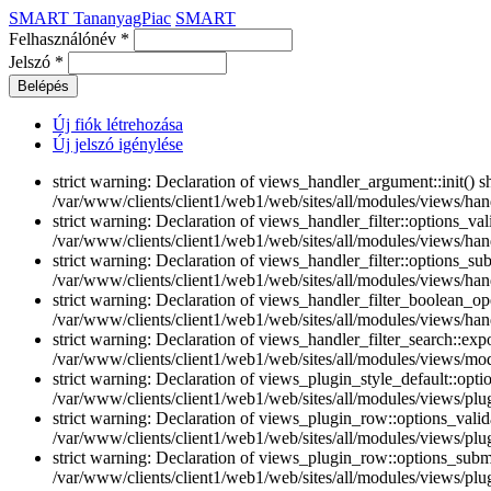
SMART TananyagPiac
SMART
Felhasználónév
*
Jelszó
*
Új fiók létrehozása
Új jelszó igénylése
strict warning: Declaration of views_handler_argument::init() 
/var/www/clients/client1/web1/web/sites/all/modules/views/han
strict warning: Declaration of views_handler_filter::options_v
/var/www/clients/client1/web1/web/sites/all/modules/views/handl
strict warning: Declaration of views_handler_filter::options_s
/var/www/clients/client1/web1/web/sites/all/modules/views/handl
strict warning: Declaration of views_handler_filter_boolean_op
/var/www/clients/client1/web1/web/sites/all/modules/views/hand
strict warning: Declaration of views_handler_filter_search::e
/var/www/clients/client1/web1/web/sites/all/modules/views/modu
strict warning: Declaration of views_plugin_style_default::opti
/var/www/clients/client1/web1/web/sites/all/modules/views/plug
strict warning: Declaration of views_plugin_row::options_vali
/var/www/clients/client1/web1/web/sites/all/modules/views/plu
strict warning: Declaration of views_plugin_row::options_sub
/var/www/clients/client1/web1/web/sites/all/modules/views/plu