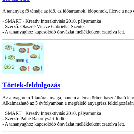
A tananyag fő témája az idő, az időtartamok, időpontok, illetve a na
- SMART - Kreatív Interaktivitás 2010. pályamunka
- Szerző: Olaszné Vincze Gabriella, Szentes
- A tananyaghoz kapcsolódó óravázlat mellékletként csatolva lett.
Törtek-feldolgozás
Az anyag nem 1 tanóra anyaga, hanem a témakörben használható leh
Alkalmazható az 5 évfolyamban a megfelelő anyagrész feldolgozásánál,
- SMART - Kreatív Interaktivitás 2010. pályamunka
- Szerző: Pálné Bakonyvári Judit
- A tananyaghoz kapcsolódó óravázlat mellékletként csatolva lett.