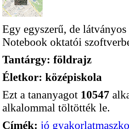
Egy egyszerű, de látványo
Notebook oktatói szoftverb
Tantárgy:
földrajz
Életkor:
középiskola
Ezt a tananyagot
10547
alk
alkalommal töltötték le.
Címék:
jó gyakorlat
maszko