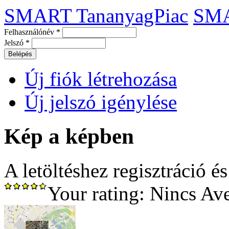
SMART TananyagPiac
SM
Felhasználónév
*
Jelszó
*
Új fiók létrehozása
Új jelszó igénylése
Kép a képben
A letöltéshez regisztráció é
Your rating:
Nincs
Av