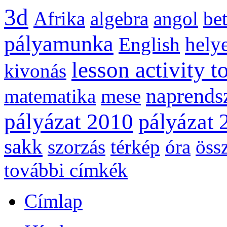
3d
Afrika
algebra
angol
be
pályamunka
helye
English
lesson activity t
kivonás
naprends
matematika
mese
pályázat 2010
pályázat 
sakk
szorzás
térkép
óra
öss
további címkék
Címlap