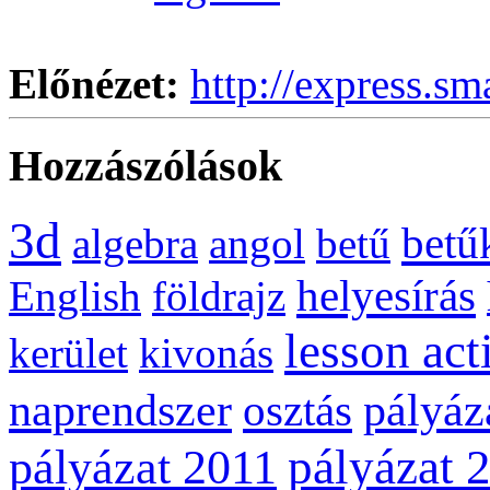
Előnézet:
http://express.sm
Hozzászólások
3d
betű
algebra
angol
betű
helyesírás
English
földrajz
lesson act
kerület
kivonás
naprendszer
pályáz
osztás
pályázat 
pályázat 2011