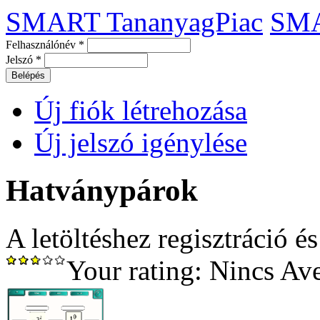
SMART TananyagPiac
SM
Felhasználónév
*
Jelszó
*
Új fiók létrehozása
Új jelszó igénylése
Hatványpárok
A letöltéshez regisztráció é
Your rating:
Nincs
Av