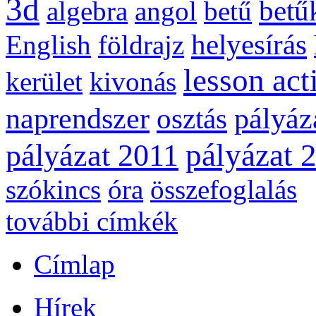
3d
betű
algebra
angol
betű
helyesírás
English
földrajz
lesson act
kerület
kivonás
naprendszer
pályáz
osztás
pályázat 
pályázat 2011
szókincs
óra
összefoglalás
további címkék
Címlap
Hírek