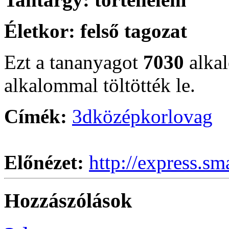
Életkor:
felső tagozat
Ezt a tananyagot
7030
alka
alkalommal töltötték le.
Címék:
3d
középkor
lovag
Előnézet:
http://express.sm
Hozzászólások