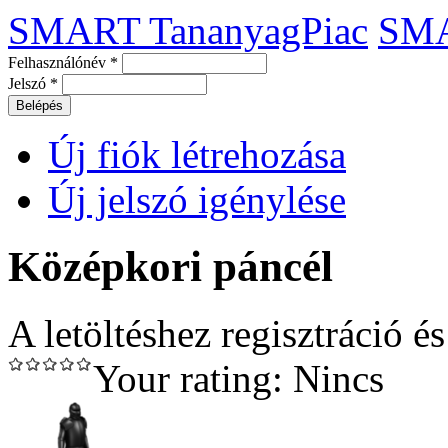
SMART TananyagPiac
SM
Felhasználónév
*
Jelszó
*
Új fiók létrehozása
Új jelszó igénylése
Középkori páncél
A letöltéshez regisztráció é
Your rating:
Nincs