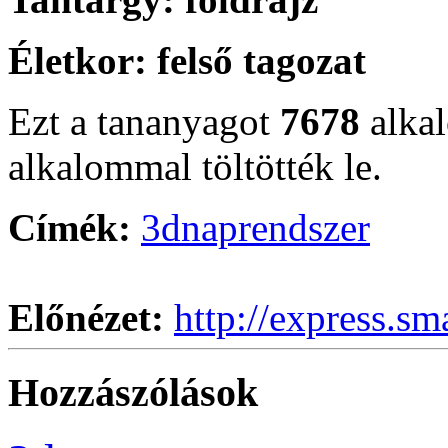
Életkor:
felső tagozat
Ezt a tananyagot
7678
alka
alkalommal töltötték le.
Címék:
3d
naprendszer
Előnézet:
http://express.sm
Hozzászólások