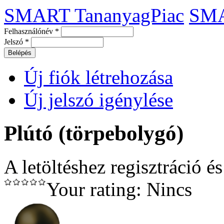
SMART TananyagPiac
SM
Felhasználónév
*
Jelszó
*
Új fiók létrehozása
Új jelszó igénylése
Plútó (törpebolygó)
A letöltéshez regisztráció é
Your rating:
Nincs