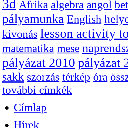
3d
Afrika
algebra
angol
be
pályamunka
helye
English
lesson activity t
kivonás
naprends
matematika
mese
pályázat 2010
pályázat 
sakk
szorzás
térkép
óra
öss
további címkék
Címlap
Hírek