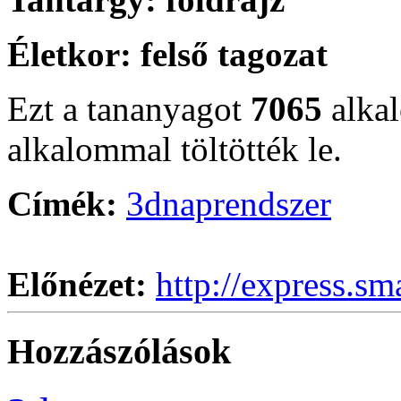
Életkor:
felső tagozat
Ezt a tananyagot
7065
alka
alkalommal töltötték le.
Címék:
3d
naprendszer
Előnézet:
http://express.sm
Hozzászólások