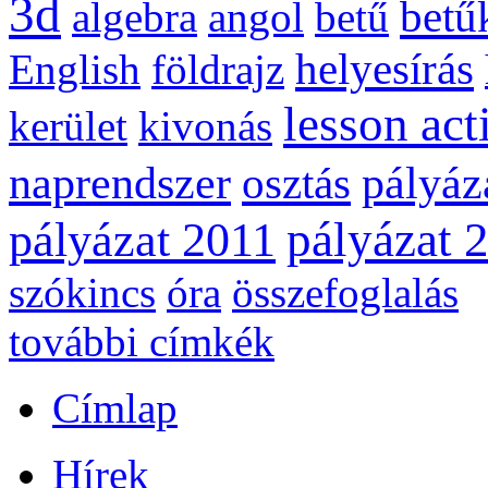
3d
betű
algebra
angol
betű
helyesírás
English
földrajz
lesson act
kerület
kivonás
naprendszer
pályáz
osztás
pályázat 
pályázat 2011
szókincs
óra
összefoglalás
további címkék
Címlap
Hírek