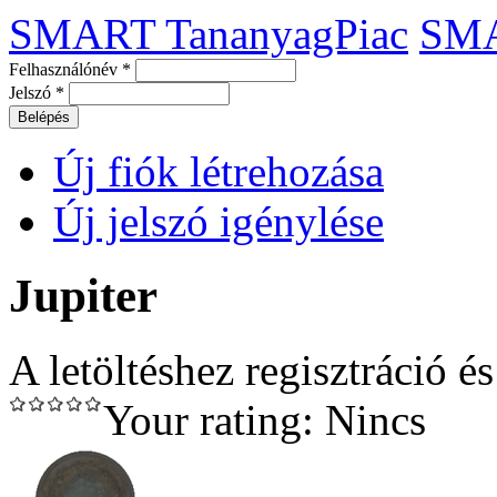
SMART TananyagPiac
SM
Felhasználónév
*
Jelszó
*
Új fiók létrehozása
Új jelszó igénylése
Jupiter
A letöltéshez regisztráció é
Your rating:
Nincs