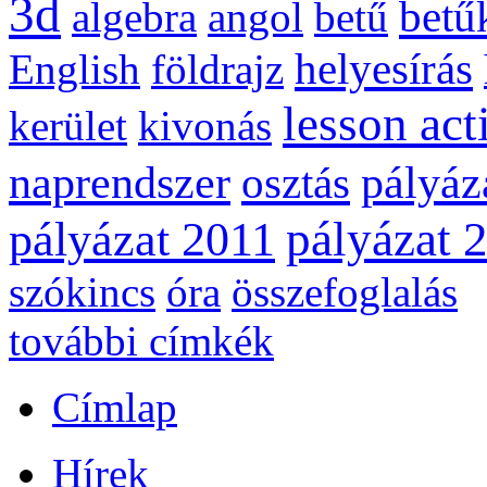
3d
betű
algebra
angol
betű
helyesírás
English
földrajz
lesson act
kerület
kivonás
naprendszer
pályáz
osztás
pályázat 
pályázat 2011
szókincs
óra
összefoglalás
további címkék
Címlap
Hírek