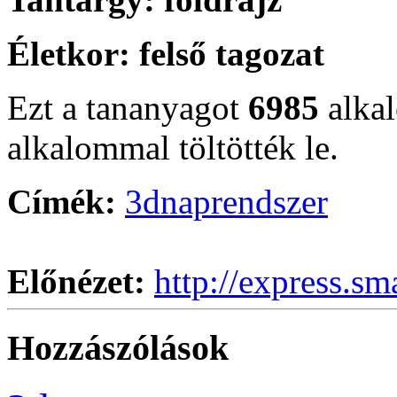
Életkor:
felső tagozat
Ezt a tananyagot
6985
alka
alkalommal töltötték le.
Címék:
3d
naprendszer
Előnézet:
http://express.sm
Hozzászólások