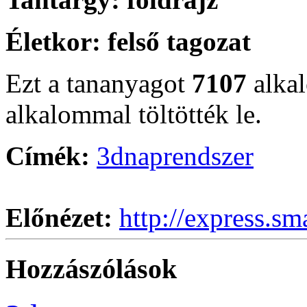
Életkor:
felső tagozat
Ezt a tananyagot
7107
alka
alkalommal töltötték le.
Címék:
3d
naprendszer
Előnézet:
http://express.sm
Hozzászólások