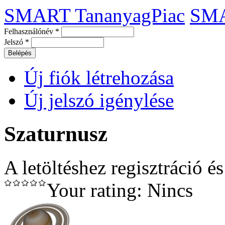
SMART TananyagPiac
SM
Felhasználónév
*
Jelszó
*
Új fiók létrehozása
Új jelszó igénylése
Szaturnusz
A letöltéshez regisztráció é
Your rating:
Nincs