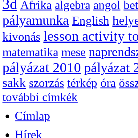
3d
Afrika
algebra
angol
be
pályamunka
helye
English
lesson activity t
kivonás
naprends
matematika
mese
pályázat 2010
pályázat 
sakk
szorzás
térkép
óra
öss
további címkék
Címlap
Hírek