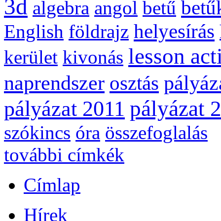
3d
betű
algebra
angol
betű
helyesírás
English
földrajz
lesson act
kerület
kivonás
naprendszer
pályáz
osztás
pályázat 
pályázat 2011
szókincs
óra
összefoglalás
további címkék
Címlap
Hírek