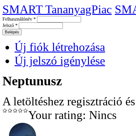
SMART TananyagPiac
SM
Felhasználónév
*
Jelszó
*
Új fiók létrehozása
Új jelszó igénylése
Neptunusz
A letöltéshez regisztráció é
Your rating:
Nincs