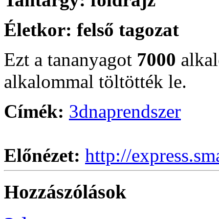
Életkor:
felső tagozat
Ezt a tananyagot
7000
alka
alkalommal töltötték le.
Címék:
3d
naprendszer
Előnézet:
http://express.sm
Hozzászólások