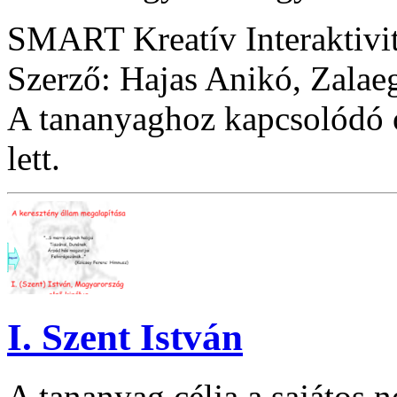
SMART Kreatív Interaktivi
Szerző: Hajas Anikó, Zalae
A tananyaghoz kapcsolódó ó
lett.
I. Szent István
A tananyag célja a sajátos n