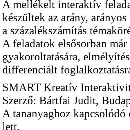
A mellékelt interaktív fela
készültek az arány, arányos 
a százalékszámítás témakör
A feladatok elsősorban már 
gyakoroltatására, elmélyíté
differenciált foglalkoztatásr
SMART Kreatív Interaktivi
Szerző: Bártfai Judit, Buda
A tananyaghoz kapcsolódó ó
lett.