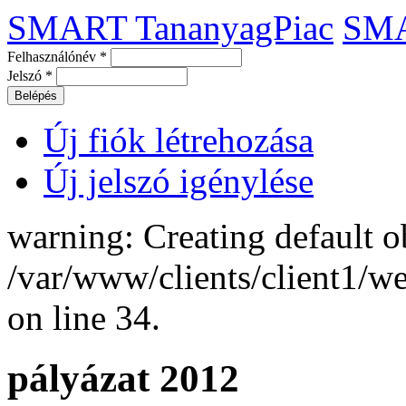
SMART TananyagPiac
SM
Felhasználónév
*
Jelszó
*
Új fiók létrehozása
Új jelszó igénylése
warning: Creating default o
/var/www/clients/client1/
on line 34.
pályázat 2012