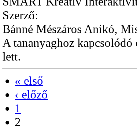
SMART Kreatív Interaktivi
Szerző:
Bánné Mészáros Anikó, Mi
A tananyaghoz kapcsolódó ó
lett.
« első
‹ előző
1
2