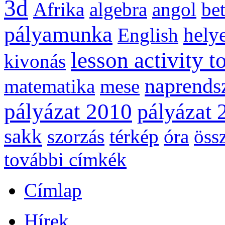
3d
Afrika
algebra
angol
be
pályamunka
helye
English
lesson activity t
kivonás
naprends
matematika
mese
pályázat 2010
pályázat 
sakk
szorzás
térkép
óra
öss
további címkék
Címlap
Hírek