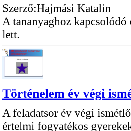
Szerző:Hajmási Katalin
A tananyaghoz kapcsolódó ó
lett.
Történelem év végi ismé
A feladatsor év végi ismétl
értelmi fogyatékos gyereke