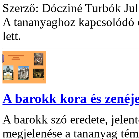
Szerző: Dócziné Turbók Jul
A tananyaghoz kapcsolódó ó
lett.
A barokk kora és zenéj
A barokk szó eredete, jelent
megjelenése a tananyag tém