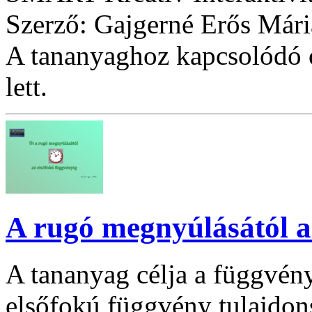
Szerző: Gajgerné Erős Mári
A tananyaghoz kapcsolódó ó
lett.
A rugó megnyúlásától a
A tananyag célja a függvén
elsőfokú függvény tulajdon