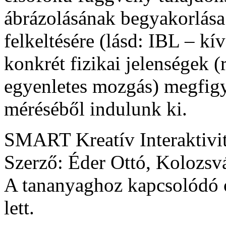
ábrázolásának begyakorlása
felkeltésére (lásd: IBL – kí
konkrét fizikai jelenségek
egyenletes mozgás) megfigy
méréséből indulunk ki.
SMART Kreatív Interaktivi
Szerző: Éder Ottó, Kolozsv
A tananyaghoz kapcsolódó ó
lett.