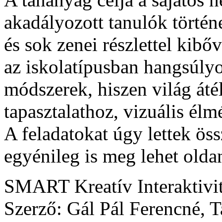
akadályozott tanulók történ
és sok zenei részlettel kibő
az iskolatípusban hangsúlyo
módszerek, hiszen világ áté
tapasztalathoz, vizuális élm
A feladatokat úgy lettek ös
egyénileg is meg lehet oldan
SMART Kreatív Interaktivi
Szerző: Gál Pál Ferencné, 