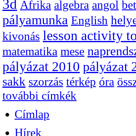
3d
Afrika
algebra
angol
be
pályamunka
helye
English
lesson activity t
kivonás
naprends
matematika
mese
pályázat 2010
pályázat 
sakk
szorzás
térkép
óra
öss
további címkék
Címlap
Hírek