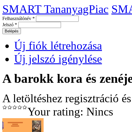
SMART TananyagPiac
SM
Felhasználónév
*
Jelszó
*
Új fiók létrehozása
Új jelszó igénylése
A barokk kora és zenéj
A letöltéshez regisztráció é
Your rating:
Nincs