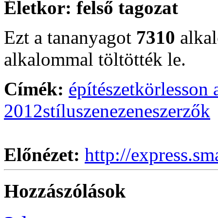
Életkor:
felső tagozat
Ezt a tananyagot
7310
alka
alkalommal töltötték le.
Címék:
építészet
kör
lesson 
2012
stílus
zene
zeneszerzők
Előnézet:
http://express.sm
Hozzászólások