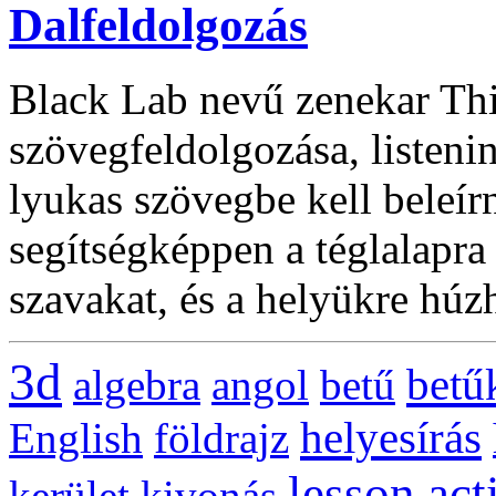
Dalfeldolgozás
Black Lab nevű zenekar Th
szövegfeldolgozása, listeni
lyukas szövegbe kell beleírn
segítségképpen a téglalapra 
szavakat, és a helyükre húz
3d
betű
algebra
angol
betű
helyesírás
English
földrajz
lesson act
kerület
kivonás