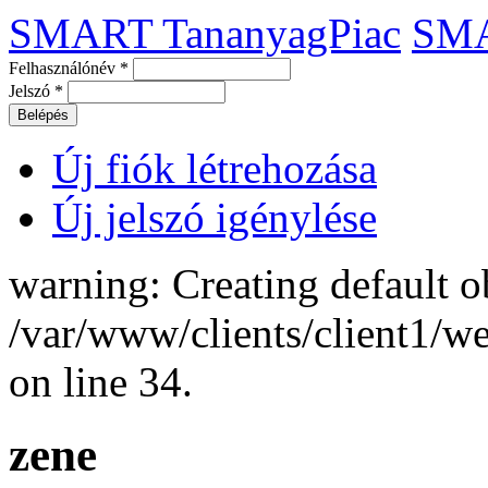
SMART TananyagPiac
SM
Felhasználónév
*
Jelszó
*
Új fiók létrehozása
Új jelszó igénylése
warning: Creating default o
/var/www/clients/client1/
on line 34.
zene