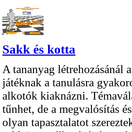
Sakk és kotta
A tananyag létrehozásánál a
játéknak a tanulásra gyakoro
alkotók kiaknázni. Témavál
tűnhet, de a megvalósítás é
olyan tapasztalatot szerezte