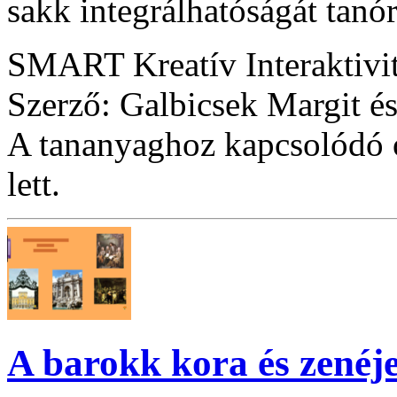
sakk integrálhatóságát tanó
SMART Kreatív Interaktivi
Szerző: Galbicsek Margit é
A tananyaghoz kapcsolódó ó
lett.
A barokk kora és zenéj