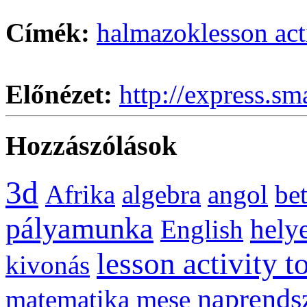
Címék:
halmazok
lesson act
Előnézet:
http://express.sm
Hozzászólások
3d
Afrika
algebra
angol
be
pályamunka
helye
English
lesson activity t
kivonás
naprends
matematika
mese