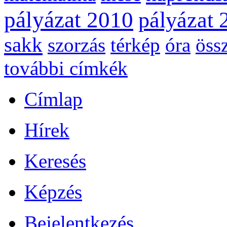
pályázat 2010
pályázat 
sakk
szorzás
térkép
óra
öss
további címkék
Címlap
Hírek
Keresés
Képzés
Bejelentkezés