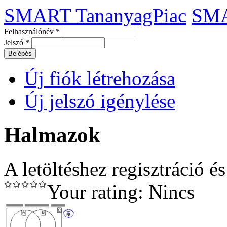
SMART TananyagPiac
SM
Felhasználónév
*
Jelszó
*
Új fiók létrehozása
Új jelszó igénylése
Halmazok
A letöltéshez regisztráció é
Your rating:
Nincs