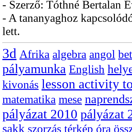
- Szerző: Tóthné Bertalan 
- A tananyaghoz kapcsolódó 
lett.
3d
Afrika
algebra
angol
be
pályamunka
helye
English
lesson activity t
kivonás
naprends
matematika
mese
pályázat 2010
pályázat 
sakk
szorzás
térkép
óra
öss