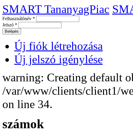
SMART TananyagPiac
SM
Felhasználónév
*
Jelszó
*
Új fiók létrehozása
Új jelszó igénylése
warning: Creating default o
/var/www/clients/client1/
on line 34.
számok