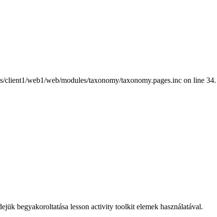
nts/client1/web1/web/modules/taxonomy/taxonomy.pages.inc on line 34.
ejük begyakoroltatása lesson activity toolkit elemek használatával.