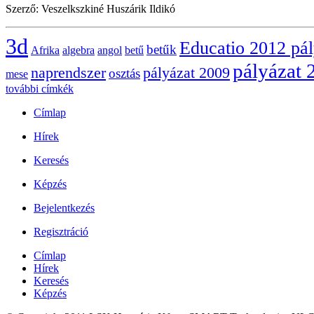
Szerző: Veszelkszkiné Huszárik Ildikó
3d
Educatio 2012 pá
betűk
Afrika
algebra
angol
betű
pályázat 
naprendszer
pályázat 2009
osztás
mese
további címkék
Címlap
Hírek
Keresés
Képzés
Bejelentkezés
Regisztráció
Címlap
Hírek
Keresés
Képzés