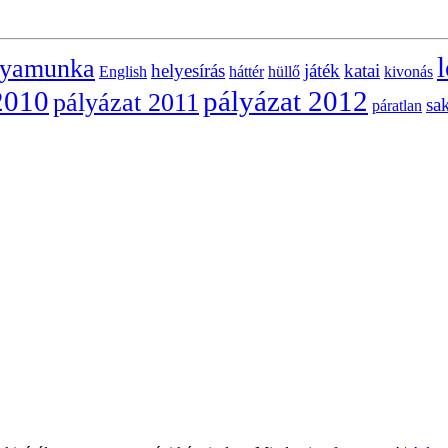
l
lyamunka
helyesírás
játék
katai
English
háttér
hüllő
kivonás
2010
pályázat 2012
pályázat 2011
sa
páratlan