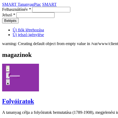
SMART TananyagPiac
SMART
Felhasználónév
*
Jelszó
*
Új fiók létrehozása
Új jelszó igénylése
warning: Creating default object from empty value in /var/www/clie
magazinok
Folyóiratok
A tananyag célja a folyóiratok bemutatása (1789-1908), megjelenési id