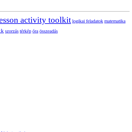
esson activity toolkit
logikai feladatok
matematika
kk
szorzás
térkép
óra
összeadás