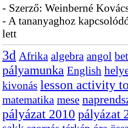
- Szerző: Weinberné Kovác
- A tananyaghoz kapcsolódó 
lett
3d
Afrika
algebra
angol
be
pályamunka
helye
English
lesson activity t
kivonás
naprends
matematika
mese
pályázat 2010
pályázat 