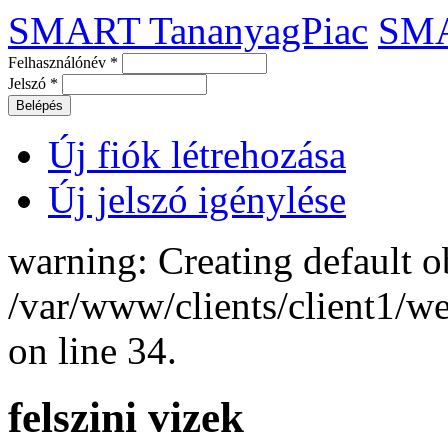
SMART TananyagPiac
SM
Felhasználónév
*
Jelszó
*
Új fiók létrehozása
Új jelszó igénylése
warning: Creating default o
/var/www/clients/client1/
on line 34.
felszini vizek