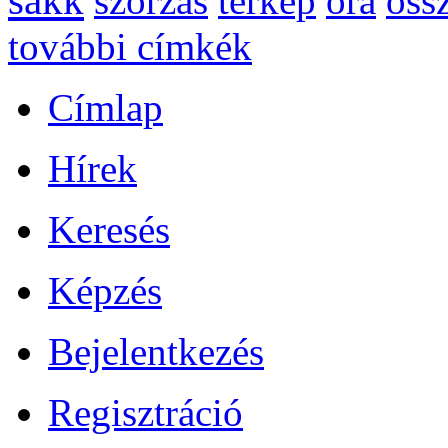
sakk
szorzás
térkép
óra
öss
további címkék
Címlap
Hírek
Keresés
Képzés
Bejelentkezés
Regisztráció