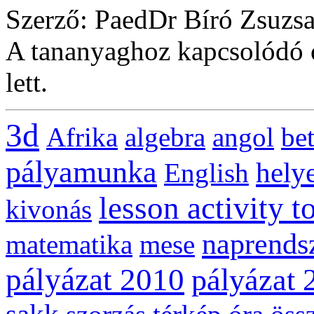
Szerző: PaedDr Bíró Zsuzsa
A tananyaghoz kapcsolódó ó
lett.
3d
Afrika
algebra
angol
be
pályamunka
helye
English
lesson activity t
kivonás
naprends
matematika
mese
pályázat 2010
pályázat 