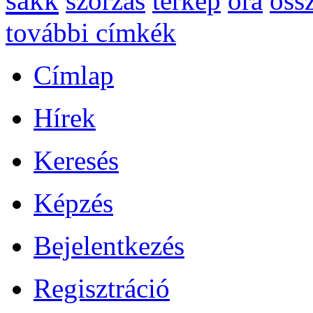
sakk
szorzás
térkép
óra
öss
további címkék
Címlap
Hírek
Keresés
Képzés
Bejelentkezés
Regisztráció