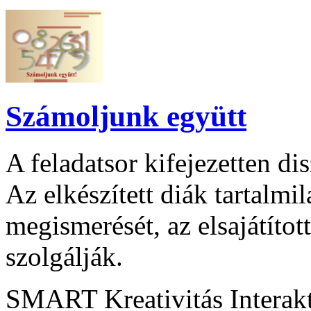
Számoljunk együtt
A feladatsor kifejezetten di
Az elkészített diák tartalmi
megismerését, az elsajátítot
szolgálják.
SMART Kreativitás Interak