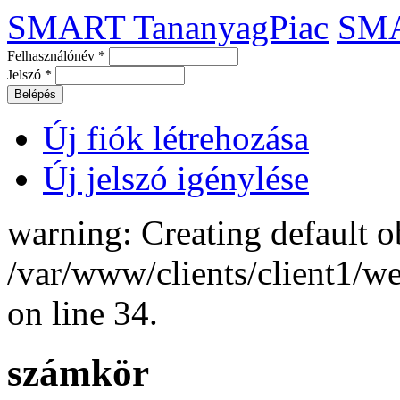
SMART TananyagPiac
SM
Felhasználónév
*
Jelszó
*
Új fiók létrehozása
Új jelszó igénylése
warning: Creating default o
/var/www/clients/client1/
on line 34.
számkör