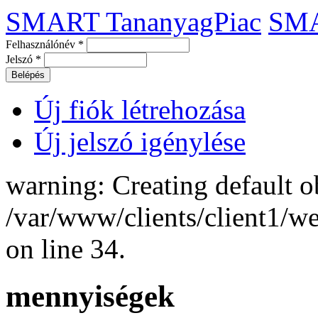
SMART TananyagPiac
SM
Felhasználónév
*
Jelszó
*
Új fiók létrehozása
Új jelszó igénylése
warning: Creating default o
/var/www/clients/client1/
on line 34.
mennyiségek