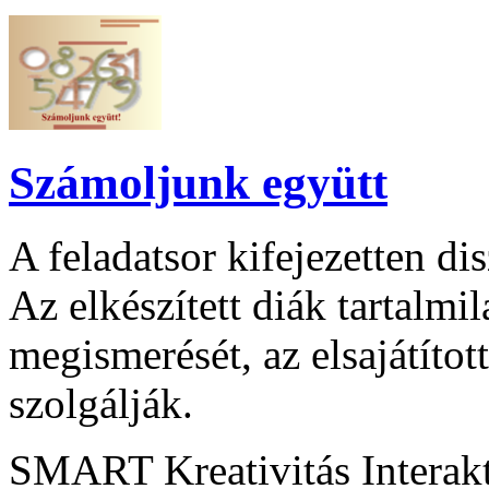
Számoljunk együtt
A feladatsor kifejezetten di
Az elkészített diák tartalmi
megismerését, az elsajátítot
szolgálják.
SMART Kreativitás Interak