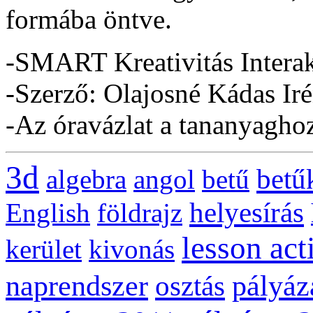
formába öntve.
-SMART Kreativitás Interak
-Szerző: Olajosné Kádas Ir
-Az óravázlat a tananyaghoz 
3d
betű
algebra
angol
betű
helyesírás
English
földrajz
lesson act
kerület
kivonás
naprendszer
pályáz
osztás