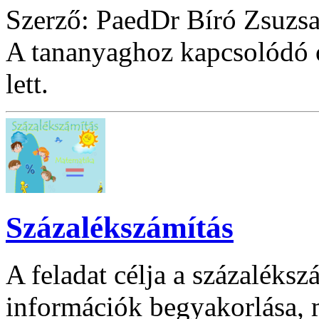
Szerző: PaedDr Bíró Zsuzsa
A tananyaghoz kapcsolódó ó
lett.
Százalékszámítás
A feladat célja a százaléksz
információk begyakorlása, m