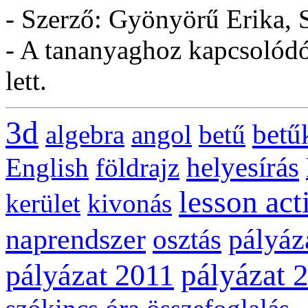
- Szerző: Gyönyörű Erika, 
- A tananyaghoz kapcsolódó 
lett.
3d
betű
algebra
angol
betű
helyesírás
English
földrajz
lesson act
kerület
kivonás
naprendszer
pályáz
osztás
pályázat 
pályázat 2011