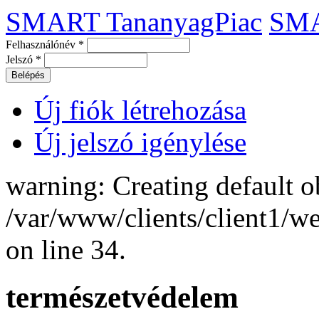
SMART TananyagPiac
SM
Felhasználónév
*
Jelszó
*
Új fiók létrehozása
Új jelszó igénylése
warning: Creating default o
/var/www/clients/client1/
on line 34.
természetvédelem