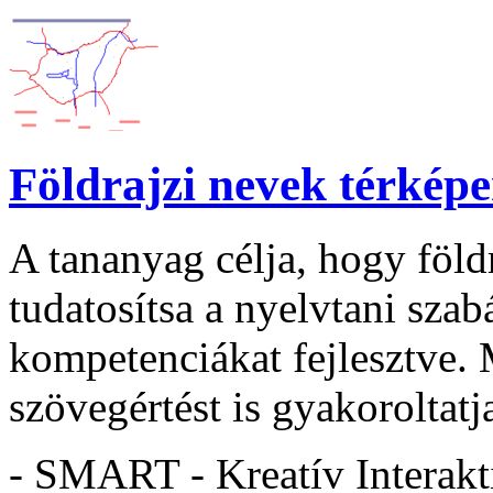
Földrajzi nevek térkép
A tananyag célja, hogy föld
tudatosítsa a nyelvtani szabá
kompetenciákat fejlesztve. 
szövegértést is gyakoroltatja
- SMART - Kreatív Interakt