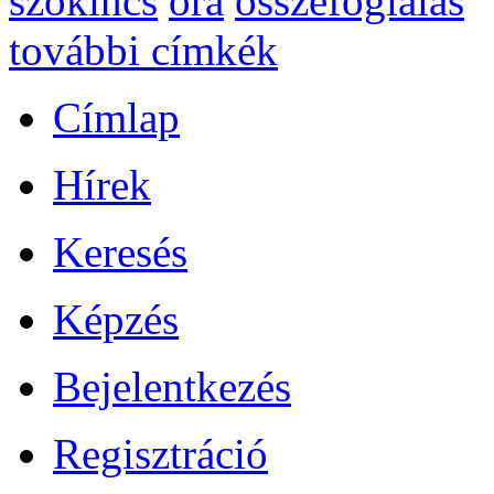
szókincs
óra
összefoglalás
további címkék
Címlap
Hírek
Keresés
Képzés
Bejelentkezés
Regisztráció