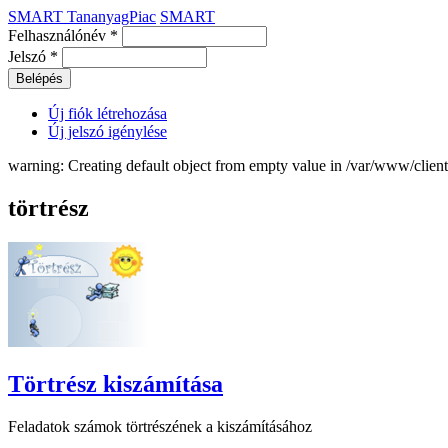
SMART TananyagPiac
SMART
Felhasználónév
*
Jelszó
*
Új fiók létrehozása
Új jelszó igénylése
warning: Creating default object from empty value in /var/www/clie
törtrész
Törtrész kiszámítása
Feladatok számok törtrészének a kiszámításához