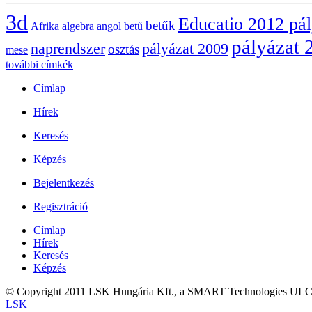
3d
Educatio 2012 pá
betűk
Afrika
algebra
angol
betű
pályázat 
naprendszer
pályázat 2009
osztás
mese
további címkék
Címlap
Hírek
Keresés
Képzés
Bejelentkezés
Regisztráció
Címlap
Hírek
Keresés
Képzés
© Copyright 2011 LSK Hungária Kft., a SMART Technologies ULC.kiz
LSK