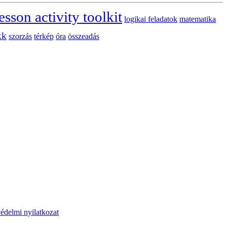
esson activity toolkit
logikai feladatok
matematika
kk
szorzás
térkép
óra
összeadás
édelmi nyilatkozat