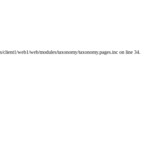
nts/client1/web1/web/modules/taxonomy/taxonomy.pages.inc on line 34.