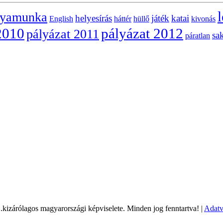
l
lyamunka
helyesírás
játék
katai
English
háttér
hüllő
kivonás
2010
pályázat 2012
pályázat 2011
sa
páratlan
árólagos magyarországi képviselete. Minden jog fenntartva! |
Adatv