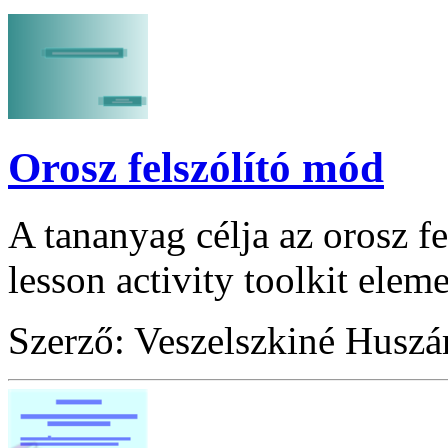
Orosz felszólító mód
A tananyag célja az orosz f
lesson activity toolkit elem
Szerző: Veszelszkiné Huszá