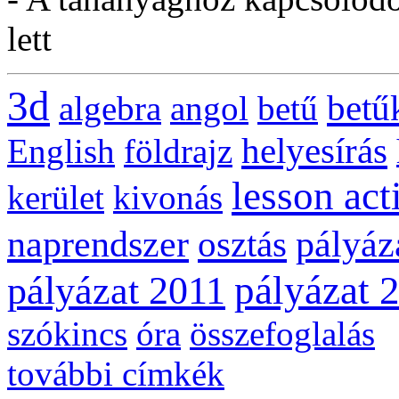
lett
3d
betű
algebra
angol
betű
helyesírás
English
földrajz
lesson act
kerület
kivonás
naprendszer
pályáz
osztás
pályázat 
pályázat 2011
szókincs
óra
összefoglalás
további címkék