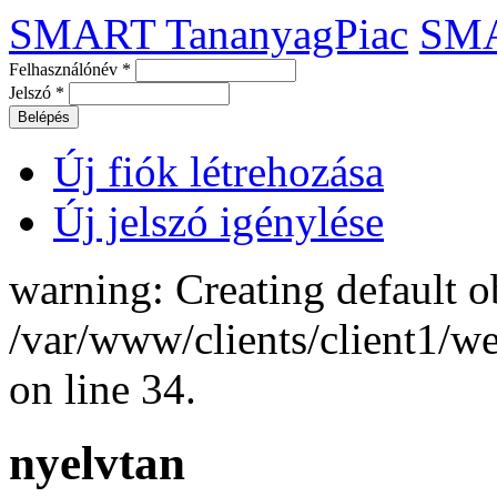
SMART TananyagPiac
SM
Felhasználónév
*
Jelszó
*
Új fiók létrehozása
Új jelszó igénylése
warning: Creating default o
/var/www/clients/client1/
on line 34.
nyelvtan