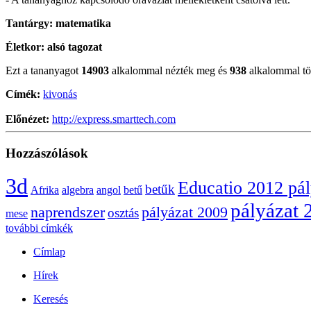
Tantárgy:
matematika
Életkor:
alsó tagozat
Ezt a tananyagot
14903
alkalommal nézték meg és
938
alkalommal töl
Címék:
kivonás
Előnézet:
http://express.smarttech.com
Hozzászólások
3d
Educatio 2012 pá
betűk
Afrika
algebra
angol
betű
pályázat 
naprendszer
pályázat 2009
osztás
mese
további címkék
Címlap
Hírek
Keresés