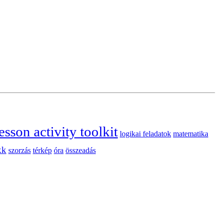
esson activity toolkit
logikai feladatok
matematika
kk
szorzás
térkép
óra
összeadás