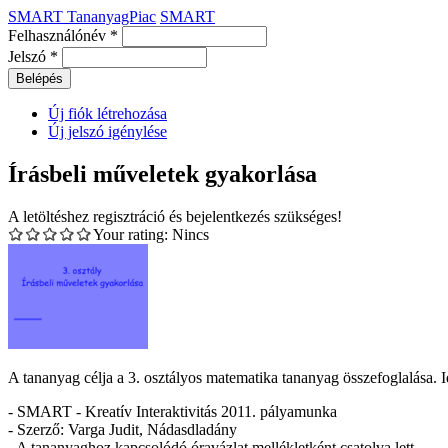
SMART TananyagPiac
SMART
Felhasználónév
*
Jelszó
*
Új fiók létrehozása
Új jelszó igénylése
Írásbeli műveletek gyakorlása
A letöltéshez regisztráció és bejelentkezés szükséges!
Your rating:
Nincs
A tananyag célja a 3. osztályos matematika tananyag összefoglalása. Id
- SMART - Kreatív Interaktivitás 2011. pályamunka
- Szerző: Varga Judit, Nádasdladány
- A tananyaghoz kapcsolódó óravázlat mellékletként csatolva lett.