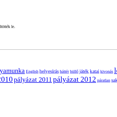
tötték le.
l
lyamunka
helyesírás
játék
katai
English
háttér
hüllő
kivonás
2010
pályázat 2012
pályázat 2011
sa
páratlan