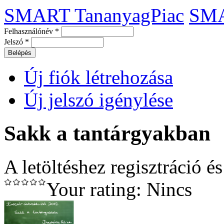
SMART TananyagPiac
SM
Felhasználónév
*
Jelszó
*
Új fiók létrehozása
Új jelszó igénylése
Sakk a tantárgyakban
A letöltéshez regisztráció é
Your rating:
Nincs