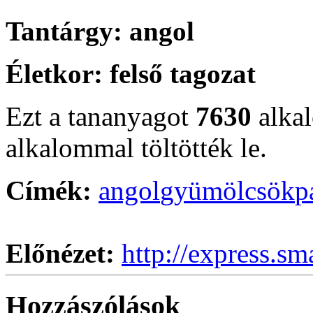
Tantárgy:
angol
Életkor:
felső tagozat
Ezt a tananyagot
7630
alka
alkalommal töltötték le.
Címék:
angol
gyümölcsök
p
Előnézet:
http://express.sm
Hozzászólások