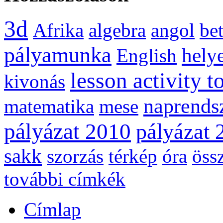
3d
Afrika
algebra
angol
be
pályamunka
helye
English
lesson activity t
kivonás
naprends
matematika
mese
pályázat 2010
pályázat 
sakk
szorzás
térkép
óra
öss
további címkék
Címlap