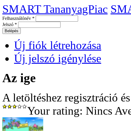
SMART TananyagPiac
SM
Felhasználónév
*
Jelszó
*
Új fiók létrehozása
Új jelszó igénylése
Az ige
A letöltéshez regisztráció é
Your rating:
Nincs
Av