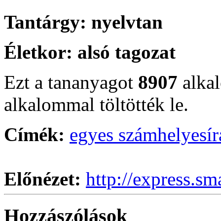
Tantárgy:
nyelvtan
Életkor:
alsó tagozat
Ezt a tananyagot
8907
alka
alkalommal töltötték le.
Címék:
egyes szám
helyesír
Előnézet:
http://express.sm
Hozzászólások