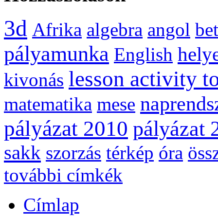
3d
Afrika
algebra
angol
be
pályamunka
helye
English
lesson activity t
kivonás
naprends
matematika
mese
pályázat 2010
pályázat 
sakk
szorzás
térkép
óra
öss
további címkék
Címlap