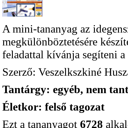
A mini-tananyag az idegens
megkülönböztetésére készítet
feladattal kívánja segíteni
Szerző: Veszelkszkiné Husz
Tantárgy:
egyéb, nem tan
Életkor:
felső tagozat
Ezt a tananyagot
6728
alka