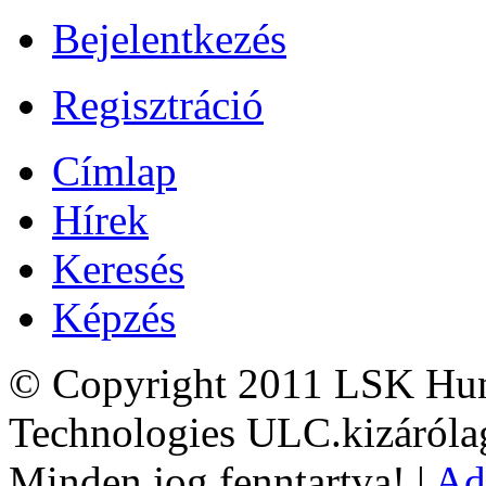
Bejelentkezés
Regisztráció
Címlap
Hírek
Keresés
Képzés
© Copyright 2011 LSK Hun
Technologies ULC.kizárólag
Minden jog fenntartva! |
Ad