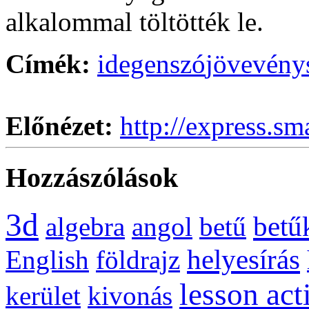
alkalommal töltötték le.
Címék:
idegenszó
jövevény
Előnézet:
http://express.sm
Hozzászólások
3d
betű
algebra
angol
betű
helyesírás
English
földrajz
lesson act
kerület
kivonás