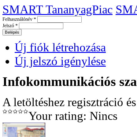
SMART TananyagPiac
SM
Felhasználónév
*
Jelszó
*
Új fiók létrehozása
Új jelszó igénylése
Infokommunikációs sz
A letöltéshez regisztráció é
Your rating:
Nincs