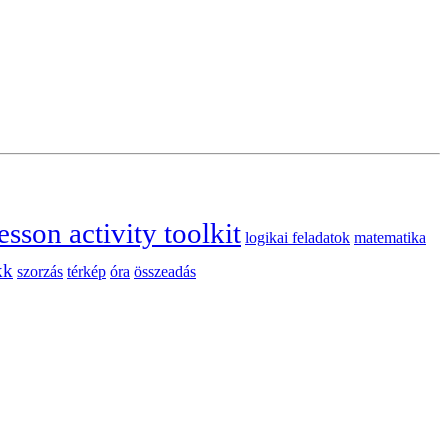
esson activity toolkit
logikai feladatok
matematika
kk
szorzás
térkép
óra
összeadás