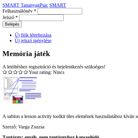
SMART TananyagPiac
SMART
Felhasználónév
*
Jelszó
*
Új fiók létrehozása
Új jelszó igénylése
Memória játék
A letöltéshez regisztráció és bejelentkezés szükséges!
Your rating:
Nincs
A sablon a lesson activity toolkit tiles elemének használatához kíván s
Szerző: Varga Zsuzsa
Tantárgy:
egyéb, nem tantárgyhoz kapcsolódó