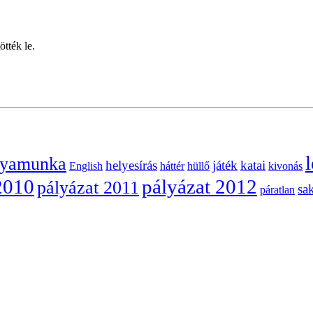
tték le.
l
lyamunka
helyesírás
játék
katai
English
háttér
hüllő
kivonás
2010
pályázat 2012
pályázat 2011
sa
páratlan