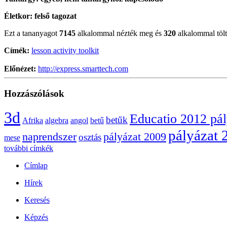
Életkor:
felső tagozat
Ezt a tananyagot
7145
alkalommal nézték meg és
320
alkalommal töltö
Címék:
lesson activity toolkit
Előnézet:
http://express.smarttech.com
Hozzászólások
3d
Educatio 2012 pá
betűk
Afrika
algebra
angol
betű
pályázat 
naprendszer
pályázat 2009
osztás
mese
további címkék
Címlap
Hírek
Keresés
Képzés