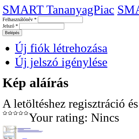
SMART TananyagPiac
SM
Felhasználónév
*
Jelszó
*
Új fiók létrehozása
Új jelszó igénylése
Kép aláírás
A letöltéshez regisztráció é
Your rating:
Nincs