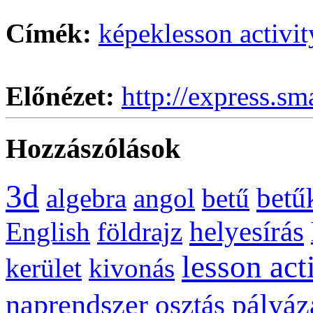
Címék:
képek
lesson activit
Előnézet:
http://express.sm
Hozzászólások
3d
betű
algebra
angol
betű
helyesírás
English
földrajz
lesson act
kerület
kivonás
naprendszer
pályáz
osztás