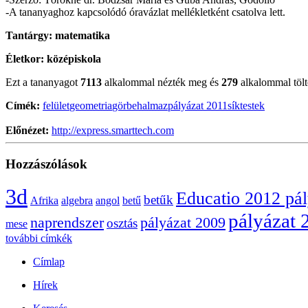
-A tananyaghoz kapcsolódó óravázlat mellékletként csatolva lett.
Tantárgy:
matematika
Életkor:
középiskola
Ezt a tananyagot
7113
alkalommal nézték meg és
279
alkalommal töltö
Címék:
felület
geometria
görbe
halmaz
pályázat 2011
sík
testek
Előnézet:
http://express.smarttech.com
Hozzászólások
3d
Educatio 2012 pá
betűk
Afrika
algebra
angol
betű
pályázat 
naprendszer
pályázat 2009
osztás
mese
további címkék
Címlap
Hírek