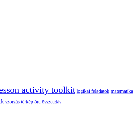
esson activity toolkit
logikai feladatok
matematika
kk
szorzás
térkép
óra
összeadás