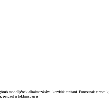
-gömb modelljének alkalmazásával kezdtük tanítani. Fontosnak tartottu
például a földrajzban is.'