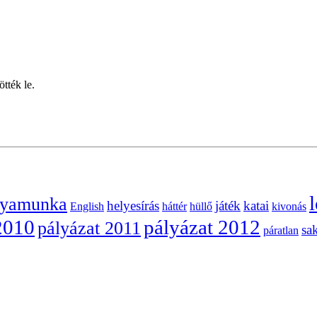
tték le.
l
lyamunka
helyesírás
játék
katai
English
háttér
hüllő
kivonás
2010
pályázat 2012
pályázat 2011
sa
páratlan