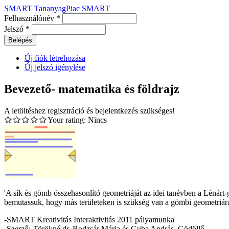
SMART TananyagPiac
SMART
Felhasználónév
*
Jelszó
*
Új fiók létrehozása
Új jelszó igénylése
Bevezető- matematika és földrajz
A letöltéshez regisztráció és bejelentkezés szükséges!
Your rating:
Nincs
'A sík és gömb összehasonlító geometriáját az idei tanévben a Lénárt
bemutassuk, hogy más területeken is szükség van a gömbi geometriára, 
-SMART Kreativitás Interaktivitás 2011 pályamunka
-Szerző: Törökné dr. Bodzsár Mária és Guba András, Gödöllő