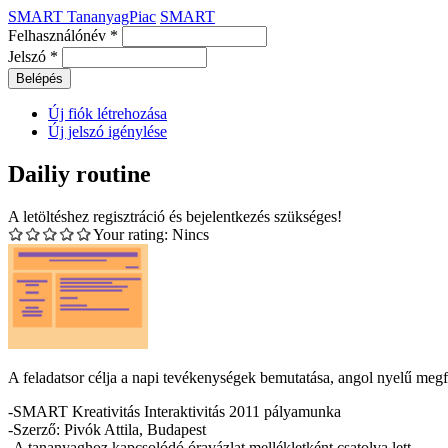
SMART TananyagPiac
SMART
Felhasználónév
*
Jelszó
*
Új fiók létrehozása
Új jelszó igénylése
Dailiy routine
A letöltéshez regisztráció és bejelentkezés szükséges!
Your rating:
Nincs
A feladatsor célja a napi tevékenységek bemutatása, angol nyelű megfe
-SMART Kreativitás Interaktivitás 2011 pályamunka
-Szerző: Pivók Attila, Budapest
-A tananyaghoz kapcsolódó óravázlat mellékletként csatolva lett.