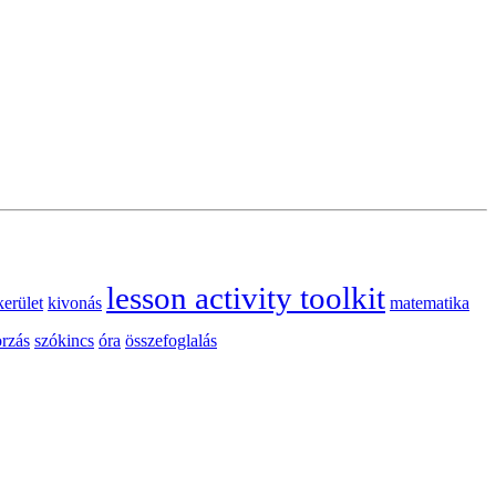
lesson activity toolkit
kerület
kivonás
matematika
orzás
szókincs
óra
összefoglalás