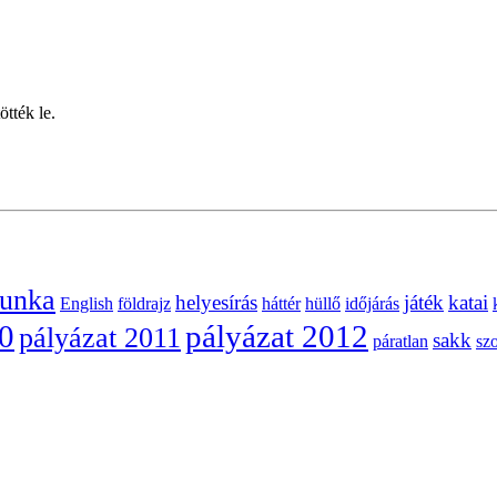
tték le.
munka
helyesírás
játék
katai
English
földrajz
háttér
hüllő
időjárás
10
pályázat 2012
pályázat 2011
sakk
páratlan
sz