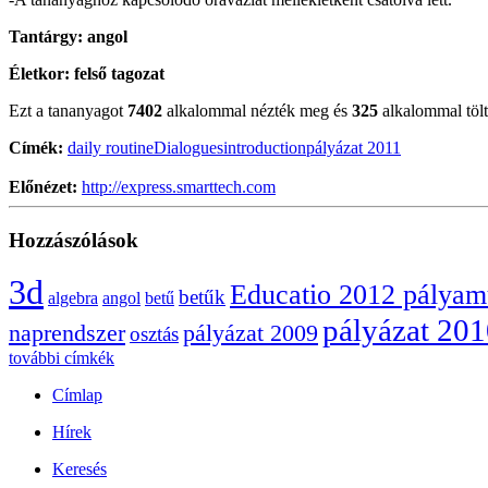
Tantárgy:
angol
Életkor:
felső tagozat
Ezt a tananyagot
7402
alkalommal nézték meg és
325
alkalommal töltö
Címék:
daily routine
Dialogues
introduction
pályázat 2011
Előnézet:
http://express.smarttech.com
Hozzászólások
3d
Educatio 2012 pálya
betűk
algebra
angol
betű
pályázat 20
naprendszer
pályázat 2009
osztás
további címkék
Címlap
Hírek
Keresés