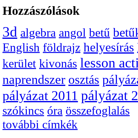
Hozzászólások
3d
betű
algebra
angol
betű
helyesírás
English
földrajz
lesson act
kerület
kivonás
naprendszer
pályáz
osztás
pályázat 
pályázat 2011
szókincs
óra
összefoglalás
további címkék