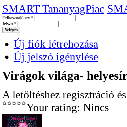
SMART TananyagPiac
SM
Felhasználónév
*
Jelszó
*
Új fiók létrehozása
Új jelszó igénylése
Virágok világa- helyesí
A letöltéshez regisztráció é
Your rating:
Nincs