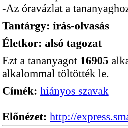
-Az óravázlat a tananyaghoz 
Tantárgy:
írás-olvasás
Életkor:
alsó tagozat
Ezt a tananyagot
16905
alk
alkalommal töltötték le.
Címék:
hiányos szavak
Előnézet:
http://express.sm