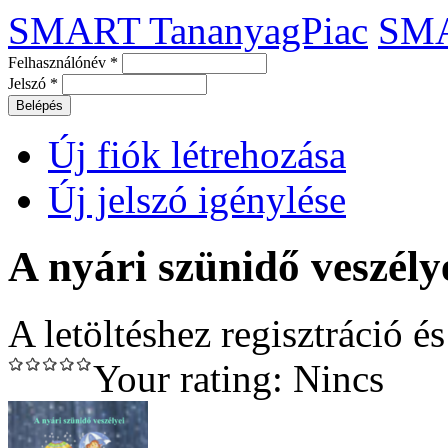
SMART TananyagPiac
SM
Felhasználónév
*
Jelszó
*
Új fiók létrehozása
Új jelszó igénylése
A nyári szünidő veszély
A letöltéshez regisztráció é
Your rating:
Nincs