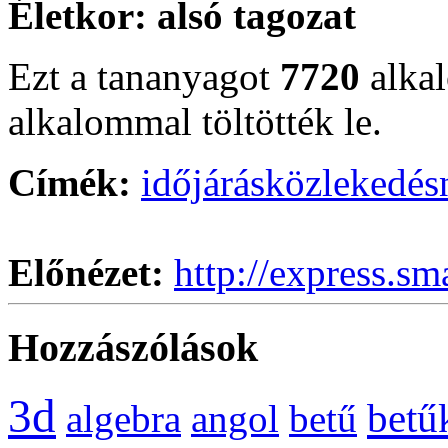
Életkor:
alsó tagozat
Ezt a tananyagot
7720
alka
alkalommal töltötték le.
Címék:
időjárás
közlekedés
Előnézet:
http://express.sm
Hozzászólások
3d
betű
algebra
angol
betű