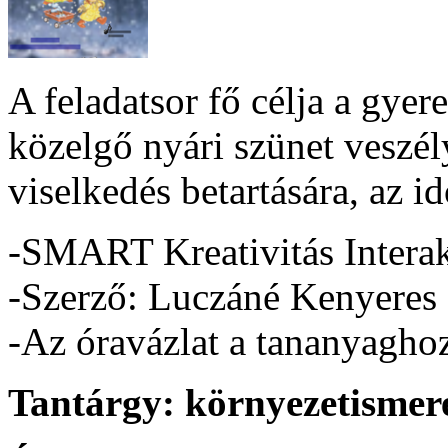
A feladatsor fő célja a gye
közelgő nyári szünet veszél
viselkedés betartására, az id
-SMART Kreativitás Interak
-Szerző: Luczáné Kenyeres
-Az óravázlat a tananyaghoz 
Tantárgy:
környezetismer