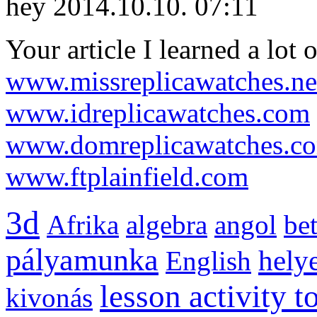
hey
2014.10.10. 07:11
Your article I learned a lot 
www.missreplicawatches.ne
www.idreplicawatches.com
www.domreplicawatches.c
www.ftplainfield.com
3d
Afrika
algebra
angol
be
pályamunka
helye
English
lesson activity t
kivonás