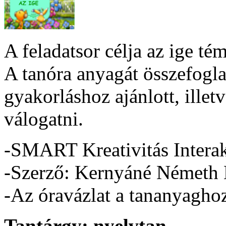
A feladatsor célja az ige té
A tanóra anyagát összefogla
gyakorláshoz ajánlott, illetv
válogatni.
-SMART Kreativitás Interak
-Szerző: Kernyáné Németh 
-Az óravázlat a tananyaghoz 
Tantárgy:
nyelvtan