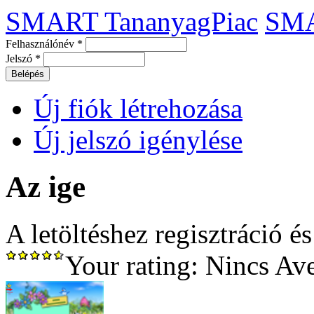
SMART TananyagPiac
SM
Felhasználónév
*
Jelszó
*
Új fiók létrehozása
Új jelszó igénylése
Az ige
A letöltéshez regisztráció é
Your rating:
Nincs
Av