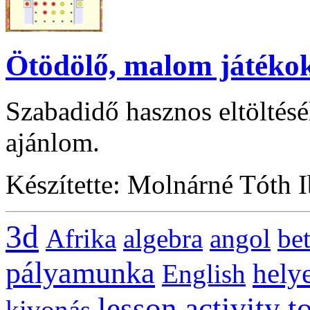
Ötödölő, malom játéko
Szabadidő hasznos eltöltésé
ajánlom.
Készítette: Molnárné Tóth 
3d
Afrika
algebra
angol
be
pályamunka
helye
English
lesson activity t
kivonás