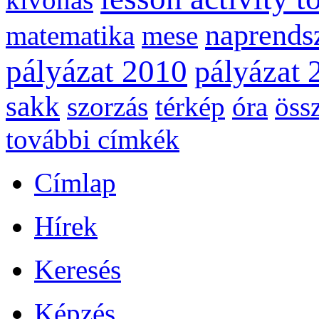
naprends
matematika
mese
pályázat 2010
pályázat 
sakk
szorzás
térkép
óra
öss
további címkék
Címlap
Hírek
Keresés
Képzés