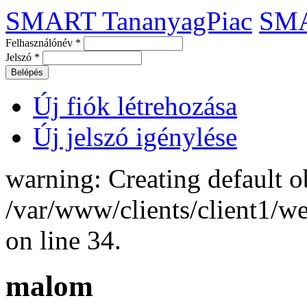
SMART TananyagPiac
SM
Felhasználónév
*
Jelszó
*
Új fiók létrehozása
Új jelszó igénylése
warning: Creating default o
/var/www/clients/client1/
on line 34.
malom