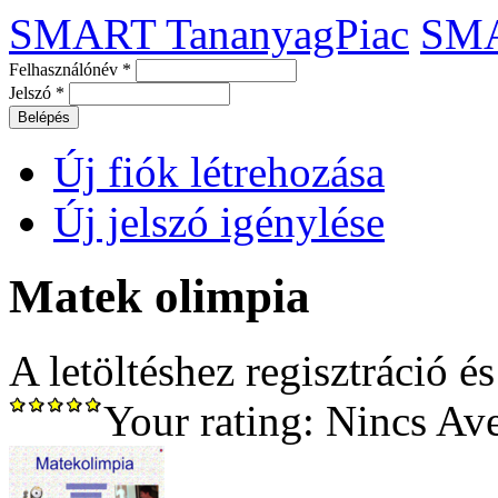
SMART TananyagPiac
SM
Felhasználónév
*
Jelszó
*
Új fiók létrehozása
Új jelszó igénylése
Matek olimpia
A letöltéshez regisztráció é
Your rating:
Nincs
Av