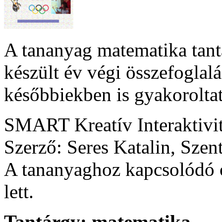
A tananyag matematika tant
készült év végi összefoglalá
későbbiekben is gyakoroltat
SMART Kreatív Interaktivi
Szerző: Seres Katalin, Szen
A tananyaghoz kapcsolódó ó
lett.
Tantárgy:
matematika