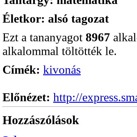
Életkor:
alsó tagozat
Ezt a tananyagot
8967
alka
alkalommal töltötték le.
Címék:
kivonás
Előnézet:
http://express.sm
Hozzászólások