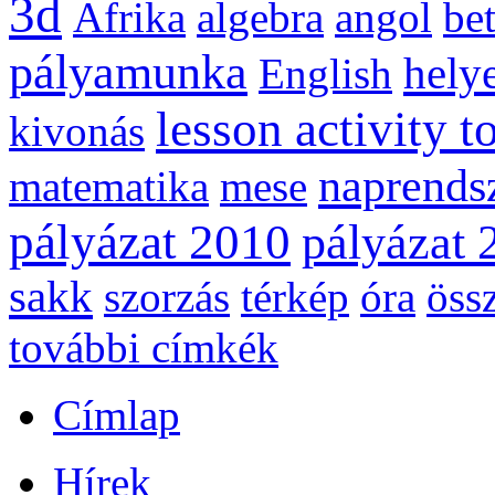
3d
Afrika
algebra
angol
be
pályamunka
helye
English
lesson activity t
kivonás
naprends
matematika
mese
pályázat 2010
pályázat 
sakk
szorzás
térkép
óra
öss
további címkék
Címlap
Hírek