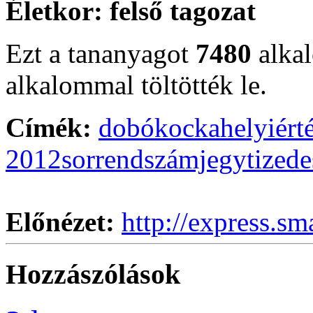
Életkor:
felső tagozat
Ezt a tananyagot
7480
alka
alkalommal töltötték le.
Címék:
dobókocka
helyiért
2012
sorrend
számjegy
tizede
Előnézet:
http://express.sm
Hozzászólások