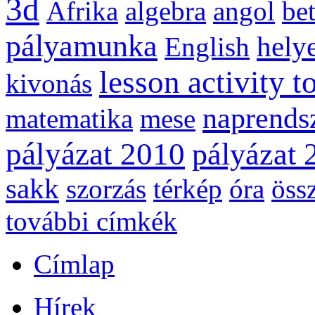
3d
Afrika
algebra
angol
be
pályamunka
helye
English
lesson activity t
kivonás
naprends
matematika
mese
pályázat 2010
pályázat 
sakk
szorzás
térkép
óra
öss
további címkék
Címlap
Hírek