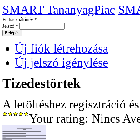
SMART TananyagPiac
SM
Felhasználónév
*
Jelszó
*
Új fiók létrehozása
Új jelszó igénylése
Tizedestörtek
A letöltéshez regisztráció é
Your rating:
Nincs
Av