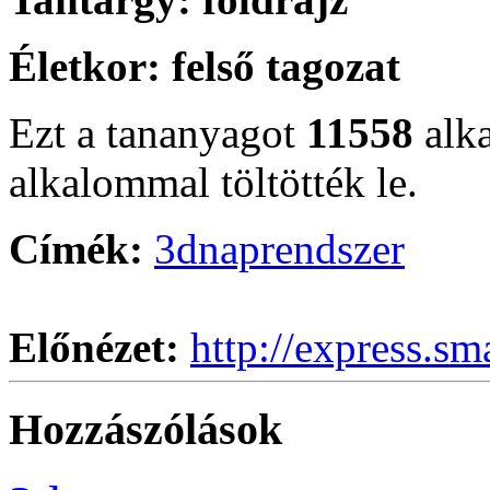
Életkor:
felső tagozat
Ezt a tananyagot
11558
alk
alkalommal töltötték le.
Címék:
3d
naprendszer
Előnézet:
http://express.sm
Hozzászólások