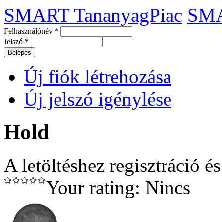
SMART TananyagPiac
SM
Felhasználónév
*
Jelszó
*
Új fiók létrehozása
Új jelszó igénylése
Hold
A letöltéshez regisztráció é
Your rating:
Nincs