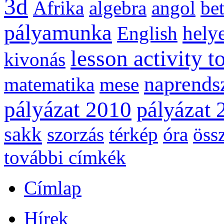
3d
Afrika
algebra
angol
be
pályamunka
helye
English
lesson activity t
kivonás
naprends
matematika
mese
pályázat 2010
pályázat 
sakk
szorzás
térkép
óra
öss
további címkék
Címlap
Hírek