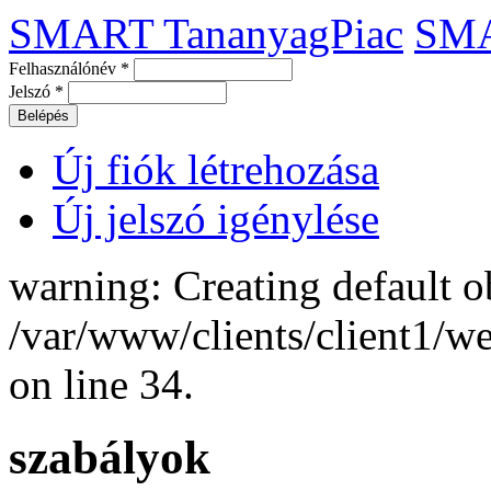
SMART TananyagPiac
SM
Felhasználónév
*
Jelszó
*
Új fiók létrehozása
Új jelszó igénylése
warning: Creating default o
/var/www/clients/client1/
on line 34.
szabályok