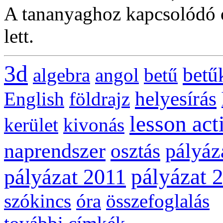
A tananyaghoz kapcsolódó ó
lett.
3d
betű
algebra
angol
betű
helyesírás
English
földrajz
lesson act
kerület
kivonás
naprendszer
pályáz
osztás
pályázat 
pályázat 2011
szókincs
óra
összefoglalás