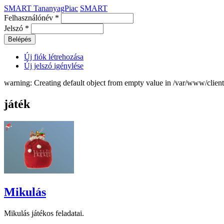
SMART TananyagPiac
SMART
Felhasználónév
*
Jelszó
*
Új fiók létrehozása
Új jelszó igénylése
warning: Creating default object from empty value in /var/www/clie
játék
Mikulás
Mikulás játékos feladatai.