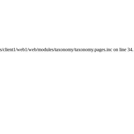
nts/client1/web1/web/modules/taxonomy/taxonomy.pages.inc on line 34.