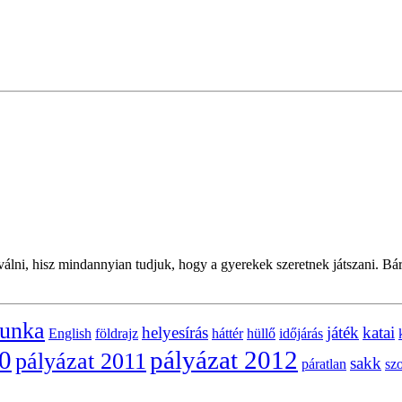
iválni, hisz mindannyian tudjuk, hogy a gyerekek szeretnek játszani. 
munka
helyesírás
játék
katai
English
földrajz
háttér
hüllő
időjárás
10
pályázat 2012
pályázat 2011
sakk
páratlan
sz