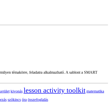
Bármilyen témakörre, feladatra alkalmazható. A sablont a SMART
lesson activity toolkit
kerület
kivonás
matematika
orzás
szókincs
óra
összefoglalás