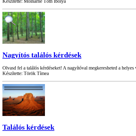
Készítette: Molnárné Tóth Ibolya
Nagyítós találós kérdések
Olvasd fel a találós kérdéseket! A nagyítóval megkeresheted a helyes 
Készítette: Török Tímea
Találós kérdések