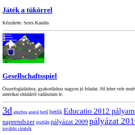
Játék a tükörrel
Készítette: Seres Katalin
Gesellschaftsspiel
Összefoglaláshoz, gyakorláshoz nagyon jó feladat. Jól lehet vele mot
amerikai oldaláról vadásztam le.
3d
Educatio 2012 pálya
betűk
algebra
angol
betű
pályázat 20
naprendszer
pályázat 2009
osztás
további címkék